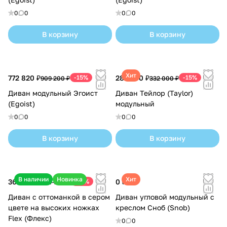
0
0
0
0
В корзину
В корзину
Хит
772 820 ₽
-15%
282 200 ₽
-15%
909 200 ₽
332 000 ₽
Диван модульный Эгоист
Диван Тейлор (Taylor)
(Egoist)
модульный
0
0
0
0
В корзину
В корзину
В наличии
Новинка
Хит
362 950 ₽
-15%
0 ₽
427 000 ₽
Диван с оттоманкой в сером
Диван угловой модульный с
цвете на высоких ножках
креслом Сноб (Snob)
Flex (Флекс)
0
0