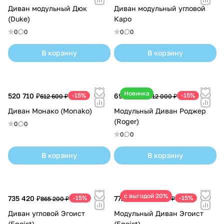
Диван модульный Дюк
Диван модульный угловой
(Duke)
Каро
0
0
0
0
В корзину
В корзину
Новинка
520 710 ₽
-15%
690 200 ₽
-15%
612 600 ₽
812 000 ₽
Диван Монако (Monako)
Модульный Диван Роджер
(Roger)
0
0
0
0
В корзину
В корзину
с выгодой 20%
735 420 ₽
-15%
772 820 ₽
-15%
865 200 ₽
909 200 ₽
Диван угловой Эгоист
Модульный Диван Эгоист
(Egoist)
(Egoist)