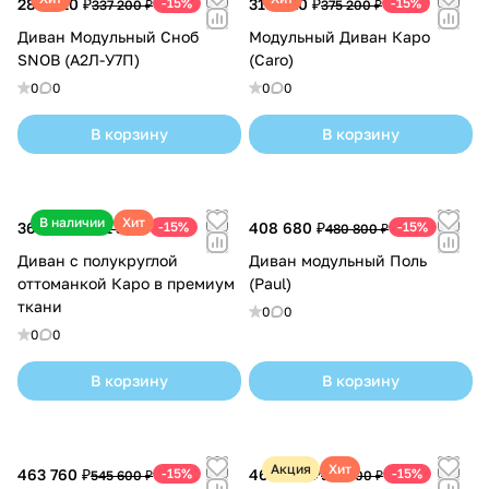
286 620 ₽
-15%
318 920 ₽
-15%
337 200 ₽
375 200 ₽
Диван Модульный Сноб
Модульный Диван Каро
SNOB (А2Л-У7П)
(Caro)
0
0
0
0
В корзину
В корзину
В наличии
Хит
367 090 ₽
-15%
408 680 ₽
-15%
431 870 ₽
480 800 ₽
Диван с полукруглой
Диван модульный Поль
оттоманкой Каро в премиум
(Paul)
ткани
0
0
0
0
В корзину
В корзину
Акция
Хит
463 760 ₽
-15%
467 160 ₽
-15%
545 600 ₽
549 600 ₽