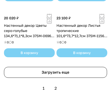
20 020 ₽
23 100 ₽
Настенный декор Цветы
Настенный декор Листья
серо-голубые
тропические
134,6*71,1*8,3см 37SM-0696 —
101,6*73,7*12,7см 37SM-1156
купить в Ставрополе с
— купить в Ставрополе с
0
0
0
0
доставкой
доставкой
В корзину
В корзину
Загрузить еще
1
2