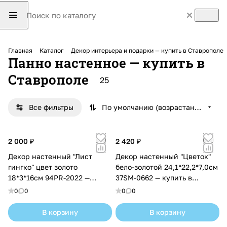
Главная
Каталог
Декор интерьера и подарки — купить в Ставрополе
Панно настенное — купить в
Ставрополе
25
Все фильтры
По умолчанию (возрастание)
2 000 ₽
2 420 ₽
Декор настенный "Лист
Декор настенный "Цветок"
гингко" цвет золото
бело-золотой 24,1*22,2*7,0см
18*3*16см 94PR-2022 —
37SM-0662 — купить в
купить в Ставрополе с
Ставрополе с доставкой
0
0
0
0
доставкой
В корзину
В корзину