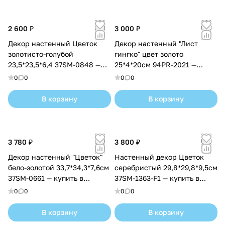
2 600 ₽
3 000 ₽
Декор настенный Цветок
Декор настенный "Лист
золотисто-голубой
гингко" цвет золото
23,5*23,5*6,4 37SM-0848 —
25*4*20см 94PR-2021 —
купить в Ставрополе с
купить в Ставрополе с
0
0
0
0
доставкой
доставкой
В корзину
В корзину
3 780 ₽
3 800 ₽
Декор настенный "Цветок"
Настенный декор Цветок
бело-золотой 33,7*34,3*7,6см
серебристый 29,8*29,8*9,5см
37SM-0661 — купить в
37SM-1363-F1 — купить в
Ставрополе с доставкой
Ставрополе с доставкой
0
0
0
0
В корзину
В корзину