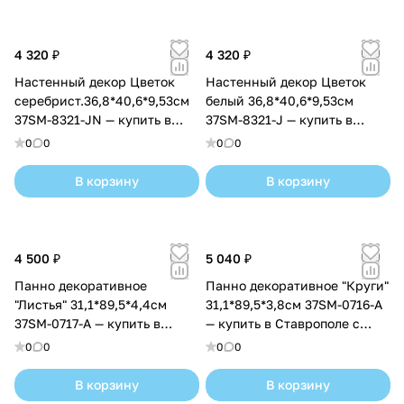
4 320 ₽
4 320 ₽
Настенный декор Цветок
Настенный декор Цветок
серебрист.36,8*40,6*9,53см
белый 36,8*40,6*9,53см
37SM-8321-JN — купить в
37SM-8321-J — купить в
Ставрополе с доставкой
Ставрополе с доставкой
0
0
0
0
В корзину
В корзину
4 500 ₽
5 040 ₽
Панно декоративное
Панно декоративное "Круги"
"Листья" 31,1*89,5*4,4см
31,1*89,5*3,8см 37SM-0716-A
37SM-0717-A — купить в
— купить в Ставрополе с
Ставрополе с доставкой
доставкой
0
0
0
0
В корзину
В корзину