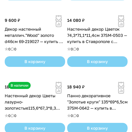
9 600 ₽
14 080 ₽
Декор настенный
Настенный декор Цветок
металлич."Wood" золото
74,3*71,1*11,4см 37SM-0503 —
d46см 69-219027 — купить в
купить в Ставрополе с
Ставрополе с доставкой
доставкой
0
0
0
0
В корзину
В корзину
В наличии
18 020 ₽
18 940 ₽
Настенный декор Цветы
Панно декоративное
лазурно-
"Золотые круги" 135*69*6,5см
золотистые115,6*67,3*8,3
37SM-0642 — купить в
37SM-0879 — купить в
Ставрополе с доставкой
0
0
0
0
Ставрополе с доставкой
В корзину
В корзину