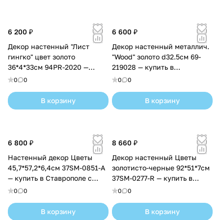
6 200 ₽
6 600 ₽
Декор настенный "Лист
Декор настенный металлич.
гингко" цвет золото
"Wood" золото d32.5см 69-
36*4*33см 94PR-2020 —
219028 — купить в
купить в Ставрополе с
Ставрополе с доставкой
0
0
0
0
доставкой
В корзину
В корзину
6 800 ₽
8 660 ₽
Настенный декор Цветы
Декор настенный Цветы
45,7*57,2*6,4см 37SM-0851-A
золотисто-черные 92*51*7см
— купить в Ставрополе с
37SM-0277-R — купить в
доставкой
Ставрополе с доставкой
0
0
0
0
В корзину
В корзину