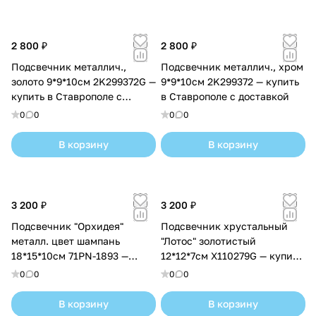
2 800 ₽
2 800 ₽
Подсвечник металлич.,
Подсвечник металлич., хром
золото 9*9*10см 2K299372G —
9*9*10см 2K299372 — купить
купить в Ставрополе с
в Ставрополе с доставкой
доставкой
0
0
0
0
В корзину
В корзину
3 200 ₽
3 200 ₽
Подсвечник "Орхидея"
Подсвечник хрустальный
металл. цвет шампань
"Лотос" золотистый
18*15*10см 71PN-1893 —
12*12*7см X110279G — купить
купить в Ставрополе с
в Ставрополе с доставкой
0
0
0
0
доставкой
В корзину
В корзину