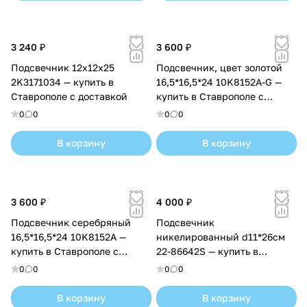
3 240 ₽
3 600 ₽
Подсвечник 12х12х25
Подсвечник, цвет золотой
2K3171034 — купить в
16,5*16,5*24 10K8152A-G —
Ставрополе с доставкой
купить в Ставрополе с
доставкой
0
0
0
0
В корзину
В корзину
3 600 ₽
4 000 ₽
Подсвечник серебряный
Подсвечник
16,5*16,5*24 10K8152A —
никелированный d11*26см
купить в Ставрополе с
22-86642S — купить в
доставкой
Ставрополе с доставкой
0
0
0
0
В корзину
В корзину