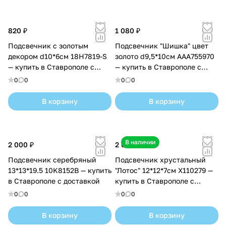
820 ₽
1 080 ₽
Подсвечник c золотым
Подсвечник "Шишка" цвет
декором d10*6см 18H7819-S
золото d9,5*10см AAA755970
— купить в Ставрополе с
— купить в Ставрополе с
доставкой
доставкой
0
0
0
0
В корзину
В корзину
В наличии
2 000 ₽
2 600 ₽
Подсвечник серебряный
Подсвечник хрустальный
13*13*19.5 10K8152B — купить
"Лотос" 12*12*7см X110279 —
в Ставрополе с доставкой
купить в Ставрополе с
доставкой
0
0
0
0
В корзину
В корзину