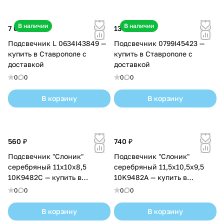
н
н
и
и
В наличии
В наличии
7 000 ₽
13 200 ₽
к
к
Подсвечник L 0634I43849 —
Подсвечник 0799I45423 —
и
и
купить в Ставрополе с
купить в Ставрополе с
доставкой
доставкой
0
0
0
0
В корзину
В корзину
560 ₽
740 ₽
Подсвечник "Слоник"
Подсвечник "Слоник"
серебряный 11х10х8,5
серебряный 11,5х10,5х9,5
10K9482C — купить в
10K9482A — купить в
Ставрополе с доставкой
Ставрополе с доставкой
0
0
0
0
В корзину
В корзину