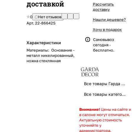
доставкой
Рассчитать
доставку
0
Нет отзывов
Нашли дешевле?
Арт.
22-86642S
Хочу в подарок
Самовывоз
Характеристики
сегодня -
Материалы
:
Основание -
бесплатно.
металл никелированный,
ножка стеклянная
Все товары Гарда Декор
Все товары категории
Внимание!
Цены на сайте и
в салоне могут отличаться.
Актуальную стоимость
уточняйте у
администратора.