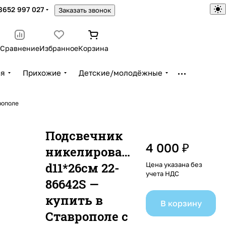
8652 997 027
Заказать звонок
Сравнение
Избранное
Корзина
ья
Прихожие
Детские/молодёжные
рополе
Подсвечник
4 000 ₽
никелированный
d11*26см 22-
Цена указана без
учета НДС
86642S —
купить в
В корзину
Ставрополе с