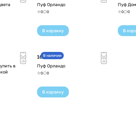
цвета
Пуф Орландо
Пуф Дом
0
0
0
0
В корзину
В кор
В наличии
16 290 ₽
упить в
Пуф Орландо
вкой
0
0
В корзину