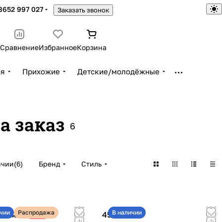
8652 997 027
Заказать звонок
Сравнение
Избранное
Корзина
ья
Прихожие
Детские/молодёжные
а заказ
6
ичии
(
6
)
Бренд
Стиль
чии
Распродажа
В наличии
₽
45 400 ₽
-41%
33 400 ₽