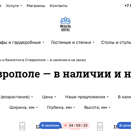
+7 
я
Услуги
Магазины
Контакты
фы и гардеробные
Гостиные и стенки
Столы и стул
 и банкетки в Ставрополе — в наличии и на заказ
рополе — в наличии и н
(возрастание)
Цена
Наши предложения
В нал
Ширина, мм
Глубина, мм
Высота, мм
В наличии
24
09
23
В нали
12 230 ₽
19 700 
-25%
16 300 ₽