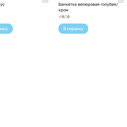
ус
Банкетка велюровая голубая/
хром
0
0
зину
В корзину