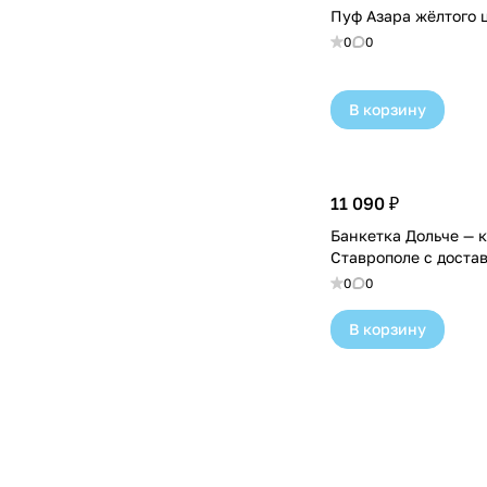
Пуф Азара жёлтого 
0
0
В корзину
11 090 ₽
Банкетка Дольче — к
Ставрополе с доста
0
0
В корзину