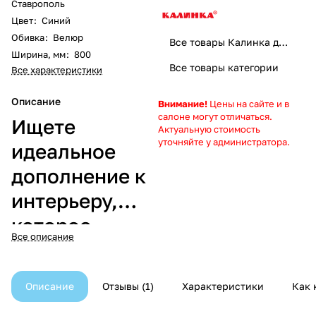
Ставрополь
Цвет
:
Синий
Обивка
:
Велюр
Все товары Калинка диваны
Ширина, мм
:
800
Все товары категории
Все характеристики
Описание
Внимание!
Цены на сайте и в
салоне могут отличаться.
Ищете
Актуальную стоимость
уточняйте у администратора.
идеальное
дополнение к
интерьеру,
которое
Все описание
сочетает в
себе комфорт,
Описание
Отзывы
1
Характеристики
Как 
стиль и