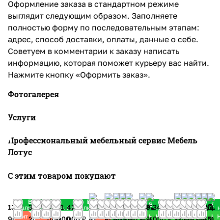
Оформление заказа в стандартном режиме
выглядит следующим образом. Заполняете
полностью форму по последовательным этапам:
адрес, способ доставки, оплаты, данные о себе.
Советуем в комментарии к заказу написать
информацию, которая поможет курьеру вас найти.
Нажмите кнопку «Оформить заказ».
Фотогалерея
Услуги
Профессиональный мебельный сервис Мебель
Лотус
С этим товаром покупают
В
В
В
В
В
В
В
В
В
В наличии
В наличии
В наличии
В наличии
В наличии
В наличии
В наличии
В наличии
В наличи
В 
132
317
94
113
429
245
68
79
47
70
298
282
37
346
218
106
143
69
85
60
наличии
наличии
наличии
наличии
наличии
наличии
наличии
наличи
нали
Хит
Хит
Хит
Распродажа
Распродажа
Новинка
Новинка
Новинка
Новинка
Новинка
Новинка
Новинка
Новинк
Нови
Но
900 ₽
200 ₽
000
000
000 ₽
430
800
900
790
560
480
230
200
000 ₽
280
500
800
200
100
500