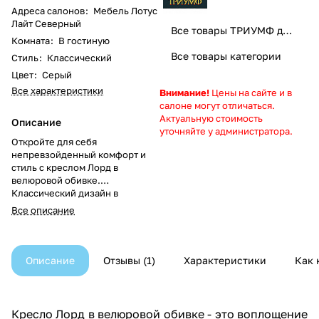
Адреса салонов
:
Мебель Лотус
Лайт Северный
Все товары ТРИУМФ диваны
Комната
:
В гостиную
Все товары категории
Стиль
:
Классический
Цвет
:
Серый
Все характеристики
Внимание!
Цены на сайте и в
салоне могут отличаться.
Актуальную стоимость
Описание
уточняйте у администратора.
Откройте для себя
непревзойденный комфорт и
стиль с креслом Лорд в
велюровой обивке.
Классический дизайн в
сочетании с современными
Все описание
материалами создает
идеальное место для отдыха в
вашем доме.
Описание
Отзывы
1
Характеристики
Как 
Кресло Лорд в велюровой обивке - это воплощение