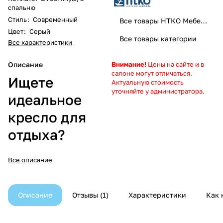
спальню
Стиль
:
Современный
Все товары НТКО Мебель
Цвет
:
Серый
Все товары категории
Все характеристики
Описание
Внимание!
Цены на сайте и в
салоне могут отличаться.
Ищете
Актуальную стоимость
уточняйте у администратора.
идеальное
кресло для
отдыха?
Все описание
Описание
Отзывы
1
Характеристики
Как 