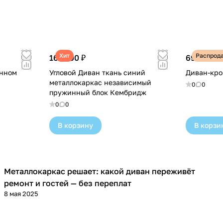
Хит
Распрод
160 100 ₽
69 900 ₽
9
инном
Угловой Диван ткань синий
Диван-кро
металлокаркас независимый
0
0
пружинный блок Кембридж
0
0
В корзину
В корзи
Металлокаркас решает: какой диван переживёт
Механизмы трансформации
ремонт и гостей — без переплат
8 мая 2025