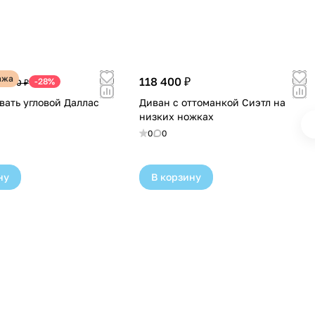
ажа
118 400 ₽
-28%
7 300 ₽
вать угловой Даллас
Диван с оттоманкой Сиэтл на
низких ножках
0
0
ну
В корзину