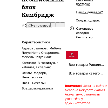
доставку
блок
Нашли дешевле?
Кембридж
Хочу в подарок
0
Нет отзывов
Самовывоз
сегодня -
бесплатно.
Характеристики
Адреса салонов
:
Мебель
Лотус Home Ставрополь
,
Мебель Лотус Лайт
Комната
:
В гостиную, в
Все товары Ривалли (Rivalli) мебель
кабинет, в спальню
Стиль
:
Модерн,
Все товары категории
Неоклассика
Цвет
:
Бежевый
Внимание!
Цены на сайте и
Все характеристики
в салоне могут отличаться.
Актуальную стоимость
уточняйте у
администратора.