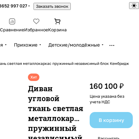
8652 997 027
Заказать звонок
Сравнение
Избранное
Корзина
ья
Прихожие
Детские/молодёжные
кань светлая металлокаркас пружинный независимый блок Кембридж
Хит
160 100 ₽
Диван
угловой
Цена указана без
учета НДС
ткань светлая
металлокаркас
В корзину
пружинный
независимый
Рассчитать