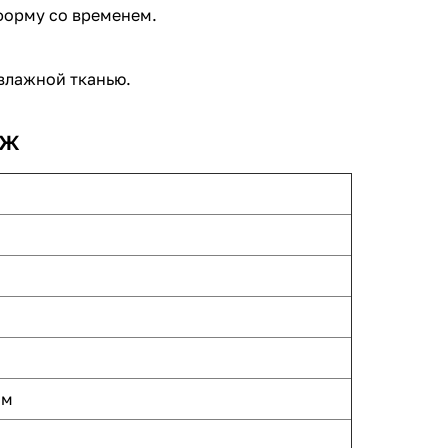
форму со временем.
влажной тканью.
дж
мм