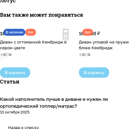
Лотус
Вам также может понравиться
В наличии
Хит
Хит
189 400 ₽
160 100 ₽
Диван с оттоманкой Кембридж в
Диван угловой на пруж
сером цвете
блоке Кембридж
0
0
0
0
В корзину
В корзину
Статьи
Какой наполнитель лучше в диване и нужен ли
Диваны и кресла
ортопедический топпер/матрас?
13 октября 2025
Назад к списку