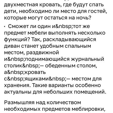
двухместная кровать, где будут спать
дети, необходимо ли место для гостей,
которые могут остаться на ночь?
Сможет ли один и&nbsp;тот же
предмет мебели выполнять несколько
функций? Так, раскладывающийся
диван станет удобным спальным
местом, раздвижной
и&nbsp;поднимающийся журнальный
столик&nbsp;— обеденным столом,
а&nbsp;кровать
с&nbsp;ящиками&nbsp;— местом для
хранения. Такие варианты особенно
актуальны для небольших помещений.
Размышляя над количеством
необходимых предметов меблировки,