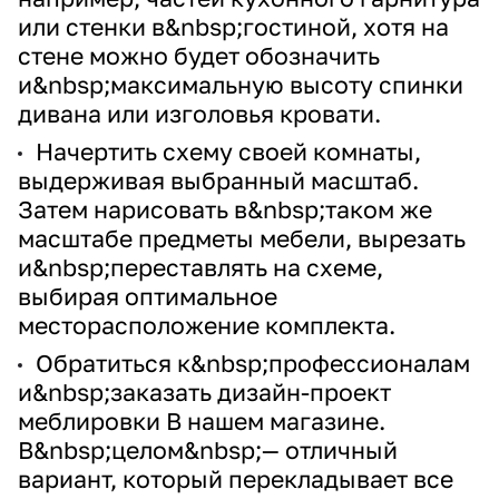
или стенки в&nbsp;гостиной, хотя на
стене можно будет обозначить
и&nbsp;максимальную высоту спинки
дивана или изголовья кровати.
Начертить схему своей комнаты,
выдерживая выбранный масштаб.
Затем нарисовать в&nbsp;таком же
масштабе предметы мебели, вырезать
и&nbsp;переставлять на схеме,
выбирая оптимальное
месторасположение комплекта.
Обратиться к&nbsp;профессионалам
и&nbsp;заказать дизайн-проект
меблировки В нашем магазине.
В&nbsp;целом&nbsp;— отличный
вариант, который перекладывает все