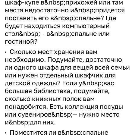
шкаф-купе в&nbsp;прихожей или там
места недостаточно и&nbsp;придется
поставить его в&nbsp;спальне? Где
будет находиться компьютерный
стол&nbsp;— в&nbsp;спальне или
гостиной?
Сколько мест хранения вам
необходимо. Подумайте, достаточно
ли одного шкафа для вещей всей семьи
или нужен отдельный шкафчик для
детской одежды? Если у&nbsp;вас
большая библиотека, подумайте,
сколько книжных полок вам
понадобится. Есть коллекция посуды
или сувениров&nbsp;— нужно место
и&nbsp;для них.
Поместится ли в&nbsp;спальне