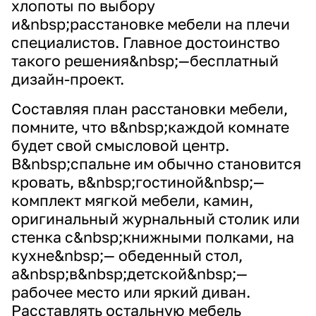
хлопоты по выбору
и&nbsp;расстановке мебели на плечи
специалистов. Главное достоинство
такого решения&nbsp;—бесплатный
дизайн-проект.
Составляя план расстановки мебели,
помните, что в&nbsp;каждой комнате
будет свой смысловой центр.
В&nbsp;спальне им обычно становится
кровать, в&nbsp;гостиной&nbsp;—
комплект мягкой мебели, камин,
оригинальный журнальный столик или
стенка с&nbsp;книжными полками, на
кухне&nbsp;— обеденный стол,
а&nbsp;в&nbsp;детской&nbsp;—
рабочее место или яркий диван.
Расставлять остальную мебель