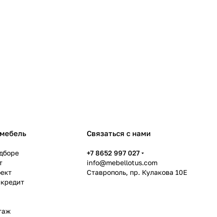
 мебель
Связаться с нами
дборе
+7 8652 997 027
т
info@mebellotus.com
оект
Ставрополь, пр. Кулакова 10Е
 кредит
таж