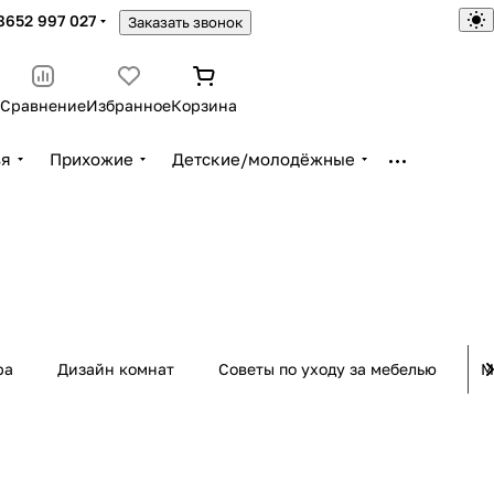
8652 997 027
Заказать звонок
Сравнение
Избранное
Корзина
ья
Прихожие
Детские/молодёжные
ра
Дизайн комнат
Советы по уходу за мебелью
М