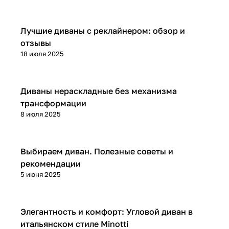
Диваны и кресла
Лучшие диваны с реклайнером: обзор и
отзывы
18 июля 2025
Диваны и кресла
Диваны нераскладные без механизма
трансформации
8 июля 2025
Диваны и кресла
Выбираем диван. Полезные советы и
рекомендации
5 июня 2025
Диваны и кресла
Элегантность и комфорт: Угловой диван в
итальянском стиле Minotti