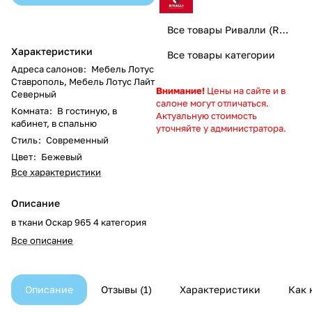
Все товары Ривалли (Rivalli) мебель
Характеристики
Все товары категории
Адреса салонов
:
Мебель Лотус
Ставрополь
,
Мебель Лотус Лайт
Внимание!
Цены на сайте и в
Северный
салоне могут отличаться.
Комната
:
В гостиную, в
Актуальную стоимость
кабинет, в спальню
уточняйте у администратора.
Стиль
:
Современный
Цвет
:
Бежевый
Все характеристики
Описание
в ткани Оскар 965 4 категория
Все описание
Описание
Отзывы
1
Характеристики
Как 