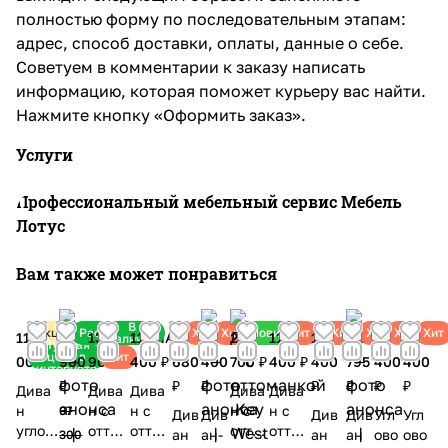
полностью форму по последовательным этапам:
адрес, способ доставки, оплаты, данные о себе.
Советуем в комментарии к заказу написать
информацию, которая поможет курьеру вас найти.
Нажмите кнопку «Оформить заказ».
Услуги
Профессиональный мебельный сервис Мебель
Лотус
Вам также может понравиться
В
Акция
Распродажа
Хит
Хит
Новинка
Хит
Хит
Хит
Хит
Хит
118
69
132
118
97
114
211
114
114
95
114
114
наличии
Лучшая
цена в
Хит
000 ₽
900
900 ₽
400 ₽
680
400
700 ₽
400 ₽
400
795
400
400
интернете
₽
₽
₽
₽
₽
₽
₽
Дива
Дива
Дива
Дива
Дива
н
н с
н с
н с
н с
97
Див
Див
Див
Див
Угл
Угл
углов
оттом
оттом
отто
оттом
ан
ан-
ан
ан
ово
ово
300