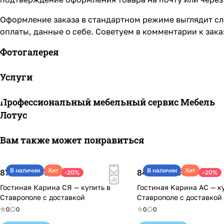
Оформление заказа в стандартном режиме выглядит сл
оплаты, данные о себе. Советуем в комментарии к зак
Фотогалерея
Услуги
Профессиональный мебельный сервис Мебель
Лотус
Вам также может понравиться
В наличии
Хит
В наличии
Хит
87 970 ₽
84 820 ₽
-20%
-20%
109 960 ₽
106 030 ₽
Гостиная Карина СЯ — купить в
Гостиная Карина АС — к
Ставрополе с доставкой
Ставрополе с доставкой
0
0
0
0