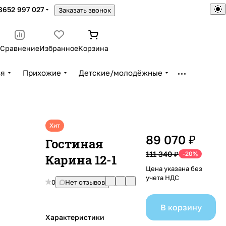
8652 997 027
Заказать звонок
Сравнение
Избранное
Корзина
ья
Прихожие
Детские/молодёжные
Хит
89 070 ₽
Гостиная
111 340 ₽
-20%
Карина 12-1
Цена указана без
учета НДС
0
Нет отзывов
В корзину
Характеристики