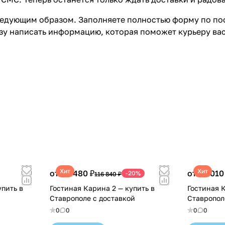
едующим образом. Заполняете полностью форму по пос
азу написать информацию, которая поможет курьеру ва
Хит
Хит
от 93 480 ₽
от 92 010
-20%
116 840 ₽
упить в
Гостиная Карина 2 — купить в
Гостиная К
Ставрополе с доставкой
Ставропол
0
0
0
0