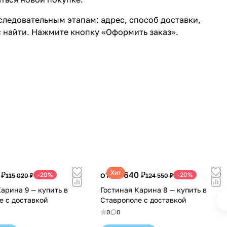
ледовательным этапам: адрес, способ доставки,
с найти. Нажмите кнопку «Оформить заказ».
Хит
 ₽
от 99 640 ₽
-20%
-20%
115 020 ₽
124 550 ₽
арина 9 — купить в
Гостиная Карина 8 — купить в
е с доставкой
Ставрополе с доставкой
0
0