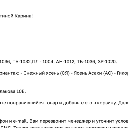
стиной Карина!
36, ТБ-1032,ПЛ - 1004, АН-1012, ТБ-1036, ЗР-1020.
антах: - Снежный ясень (СЯ) - Ясень Асахи (АС) - Гико
лакова 10Е.
те понравившийся товар и добавьте его в корзину. Да
он и e-mail. Вам перезвонит менеджер и уточнит услов
СМС. Теперь останется только ждать доставки и радова