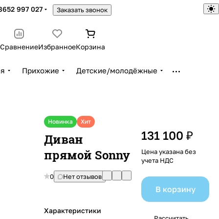
8652 997 027
Заказать звонок
Сравнение
Избранное
Корзина
ья
Прихожие
Детские/молодёжные
Новинка
Хит
131 100 ₽
Диван
прямой Sonny
Цена указана без
учета НДС
0
Нет отзывов
В корзину
Характеристики
Рассчитать