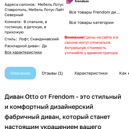
Адреса салонов
:
Мебель Лотус
Ставрополь
,
Мебель Лотус Лайт
Все товары Frendom диваны. Добро пожаловать домой
Северный
Комната
:
В спальню, в
Все товары категории
гостиную, в детскую, в
прихожую
Внимание!
Цены на сайте и в
Стиль
:
Лофт, Скандинавский
салоне могут отличаться.
Раскладной диван
:
Да
Актуальную стоимость
Все характеристики
уточняйте у администратора.
Описание
Отзывы
1
Характеристики
Как 
Диван Otto от Frendom - это стильный
и комфортный дизайнерский
фабричный диван, который станет
настоящим украшением вашего