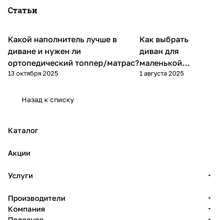
Статьи
Какой наполнитель лучше в
Как выбрать
Диваны и кресла
Диваны и кресла
диване и нужен ли
диван для
ортопедический топпер/матрас?
маленькой
13 октября 2025
1 августа 2025
квартиры
Назад к списку
Каталог
Акции
Услуги
Производители
Компания
Полезное