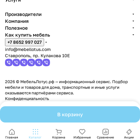
л
и
ь
Производители
н
Компания
ы
Полезное
й
Как купить мебель
+7 8652 997 027
info@mebellotus.com
Ставрополь, пр. Кулакова 10Е
2026 © МебельЛотус.рф — информационный сервис. Подбор
мебели и товаров для дома, транспортные и иные услуги
оказываются партнёрами сервиса.
Конфиденциальность
В корзину
Главная
Каталог
Корзина
Избранные
Сравнение
Акции