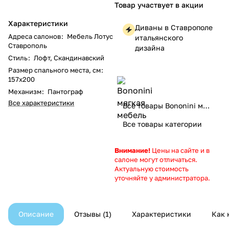
Товар участвует в акции
Характеристики
Диваны в Ставрополе
Адреса салонов
:
Мебель Лотус
итальянского
Ставрополь
дизайна
Стиль
:
Лофт, Скандинавский
Размер спального места, см
:
157х200
Механизм
:
Пантограф
Все характеристики
Все товары Bononini мягкая мебель
Все товары категории
Внимание!
Цены на сайте и в
салоне могут отличаться.
Актуальную стоимость
уточняйте у администратора.
Описание
Отзывы
1
Характеристики
Как 