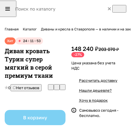
Главная
Каталог
Диваны и кресла в Ставрополе — в наличии и на з
Хит
24
11
53
148 240 ₽
203 070 ₽
Диван кровать
-27%
Турин супер
Цена указана без учета
мягкий в серой
НДС
премиум ткани
Рассчитать доставку
0
Нет отзывов
Нашли дешевле?
Хочу в подарок
Самовывоз сегодня -
бесплатно.
В корзину