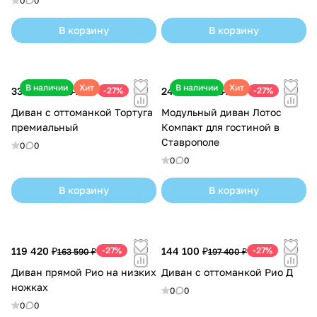
0
0
оперативно реагируют на предложения и
замечания клиентов, а свой конструкторский
В корзину
В корзину
отдел позволяет разрабатывать модели
диванов в кратчайшие сроки.
В наличии
Хит
В наличии
Хит
335 950 ₽
-27%
245 430 ₽
-27%
460 210 ₽
336 210 ₽
Диван с оттоманкой Тортуга
Модульный диван Лотос
премиальный
Компакт для гостиной в
Ставрополе
0
0
0
0
В корзину
В корзину
119 420 ₽
-27%
144 100 ₽
-27%
163 590 ₽
197 400 ₽
Диван прямой Рио на низких
Диван с оттоманкой Рио Д
ножках
0
0
0
0