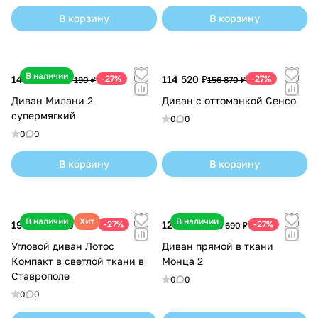
В корзину
В корзину
В наличии
143 950 ₽
-27%
114 520 ₽
-27%
197 190 ₽
156 870 ₽
Диван Милани 2
Диван с оттоманкой Сенсо
супермягкий
0
0
0
0
В корзину
В корзину
В наличии
Хит
В наличии
190 250 ₽
-27%
120 950 ₽
-27%
260 610 ₽
165 690 ₽
Угловой диван Лотос
Диван прямой в ткани
Компакт в светлой ткани в
Монца 2
Ставрополе
0
0
0
0