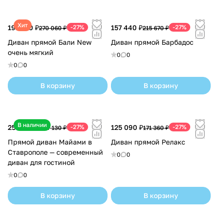
Хит
197 140 ₽
-27%
157 440 ₽
-27%
270 060 ₽
215 670 ₽
Диван прямой Бали New
Диван прямой Барбадос
очень мягкий
0
0
0
0
В корзину
В корзину
В наличии
253 400 ₽
-27%
125 090 ₽
-27%
347 130 ₽
171 360 ₽
Прямой диван Майами в
Диван прямой Релакс
Ставрополе — современный
0
0
диван для гостиной
0
0
В корзину
В корзину