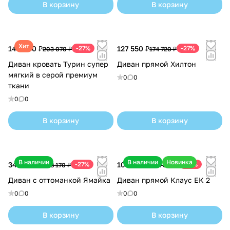
В корзину
В корзину
Хит
148 240 ₽
-27%
127 550 ₽
-27%
203 070 ₽
174 720 ₽
Диван кровать Турин супер
Диван прямой Хилтон
мягкий в серой премиум
0
0
ткани
0
0
В корзину
В корзину
В наличии
В наличии
Новинка
349 060 ₽
-27%
105 620 ₽
-27%
478 170 ₽
144 690 ₽
Диван с оттоманкой Ямайка
Диван прямой Клаус ЕК 2
0
0
0
0
В корзину
В корзину