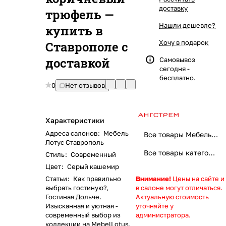
доставку
трюфель —
Нашли дешевле?
купить в
Хочу в подарок
Ставрополе с
доставкой
Самовывоз
сегодня -
бесплатно.
0
Нет отзывов
Характеристики
Адреса салонов
:
Мебель
Все товары Мебельная фабрика Ангстрем: Качество и стиль для вашего дома
Лотус Ставрополь
Все товары категории
Стиль
:
Современный
Цвет
:
Серый кашемир
Статьи
:
Как правильно
Внимание!
Цены на сайте и
выбрать гостиную?
,
в салоне могут отличаться.
Гостиная Дольче.
Актуальную стоимость
Изысканная и уютная -
уточняйте у
современный выбор из
администратора.
коллекции на MebelLotus
,