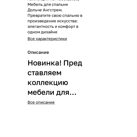
Мебель для спальни
Дольче Ангстрем.
Превратите свою спальню в
произведение искусства:
элегантность и комфорт в
одном дизайне
Все характеристики
Описание
Новинка! Пред
ставляем
коллекцию
мебели для
гостиной
Все описание
Dolce:
Оцените
непревзойден