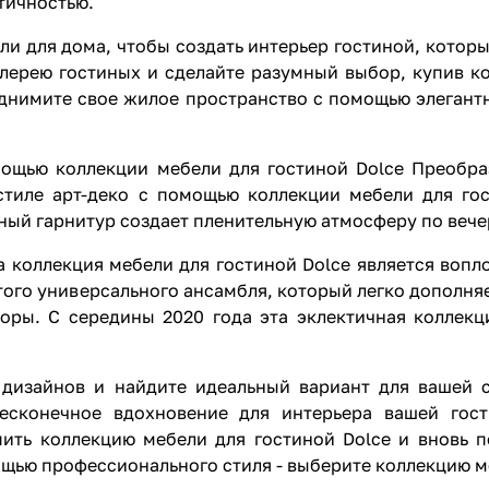
тичностью.
и для дома, чтобы создать интерьер гостиной, которы
ерею гостиных и сделайте разумный выбор, купив ко
днимите свое жилое пространство с помощью элегантн
мощью коллекции мебели для гостиной Dolce Преобра
тиле арт-деко с помощью коллекции мебели для гос
ный гарнитур создает пленительную атмосферу по вече
а коллекция мебели для гостиной Dolce является воп
го универсального ансамбля, который легко дополняет
торы. С середины 2020 года эта эклектичная коллек
 дизайнов и найдите идеальный вариант для вашей 
есконечное вдохновение для интерьера вашей гост
пить коллекцию мебели для гостиной Dolce и вновь п
щью профессионального стиля - выберите коллекцию ме