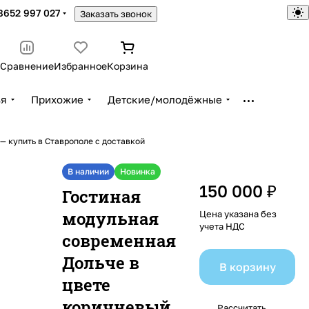
8652 997 027
Заказать звонок
Сравнение
Избранное
Корзина
ья
Прихожие
Детские/молодёжные
— купить в Ставрополе с доставкой
В наличии
Новинка
150 000 ₽
Гостиная
модульная
Цена указана без
учета НДС
современная
Дольче в
В корзину
цвете
коричневый
Рассчитать