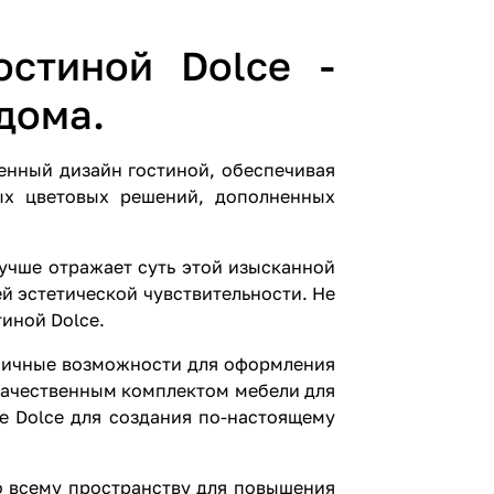
ную
элегантность
стиной Dolce -
и комфорт в
дома.
вашей
гостиной с
енный дизайн гостиной, обеспечивая
этим
ых цветовых решений, дополненных
потрясающим
набором
лучше отражает суть этой изысканной
мебели в
й эстетической чувствительности. Не
иной Dolce.
кашемировом
цвете серый.
аничные возможности для оформления
качественным комплектом мебели для
Современная
е Dolce для создания по-настоящему
гостиная по
низкой цене!
о всему пространству для повышения