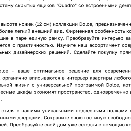
истему скрытых ящиков "Quadro" со встроенными дем
ысоте ножек (12 см) коллекции Dolce, предназначенн
более легкий внешний вид. Фирменная особенность ко
щие в паре единую рамку. Преобразуйте интерьер в
тается с практичностью. Изучите наш ассортимент со
ьных дизайнерских решений. Сделайте покупку прям
olce - ваше оптимальное решение для современ
 органично вписываются в интерьер квартиры любого
льной жизни с универсальной программой Dolce, кот
есные шкафы экономят пространство, одновременно д
.
и стиля с нашими уникальными подвесными полками 
янными дверцами. Сохраните свою гостиную свободно
ей. Преобразуйте свой дом уже сегодня с помощью ко