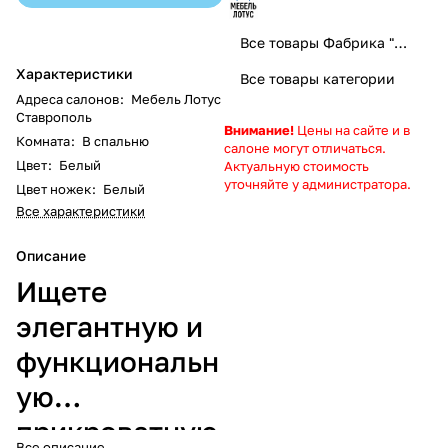
Все товары Фабрика "Мебель Лотус Home" - правильная мебель, правильный выбор!
Характеристики
Все товары категории
Адреса салонов
:
Мебель Лотус
Ставрополь
Внимание!
Цены на сайте и в
Комната
:
В спальню
салоне могут отличаться.
Цвет
:
Белый
Актуальную стоимость
уточняйте у администратора.
Цвет ножек
:
Белый
Все характеристики
Описание
Ищете
элегантную и
функциональн
ую
прикроватную
Все описание