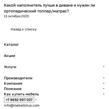
й
ав
ав
ст
4
Какой наполнитель лучше в диване и нужен ли
ко
ко
ав
Диваны и кресла
ортопедический топпер/матрас?
й
й
ко
й
13 октября 2025
Назад к списку
Каталог
Акции
Услуги
Производители
Компания
Полезное
Как купить мебель
+7 8652 997 027
info@mebellotus.com