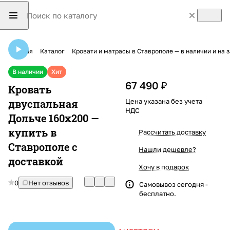
Главная
Каталог
Кровати и матрасы в Ставрополе — в наличии и на 
В наличии
Хит
67 490 ₽
Кровать
двуспальная
Цена указана без учета
НДС
Дольче 160х200 —
купить в
Рассчитать доставку
Ставрополе с
Нашли дешевле?
доставкой
Хочу в подарок
0
Нет отзывов
Самовывоз сегодня -
бесплатно.