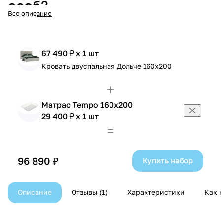
особ?
Все описание
67 490 ₽ x 1 шт
Кровать двуспальная Дольче 160х200
Матрас Tempo 160x200
29 400 ₽ x 1 шт
96 890 ₽
Купить набор
Описание
Отзывы
1
Характеристики
Как 