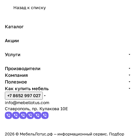
ьере
ортопедическ
руководство
салон
ть
до
е с
е с
пол
дос
дос
с
е с
е с
ой
ой
Назад к списку
дома
ий топпер/
для отбора
Мебель
крова
ст
дос
дос
е с
тав
тав
до
дос
дос
ав
тав
тав
дост
кой
кой
ст
тав
тав
матрас?
Лотус
ть?
ко
кой
кой
авк
ав
кой
кой
Каталог
й
ой
ко
й
Акции
Услуги
Производители
Компания
Полезное
Как купить мебель
+7 8652 997 027
info@mebellotus.com
Ставрополь, пр. Кулакова 10Е
2026 © МебельЛотус.рф — информационный сервис. Подбор