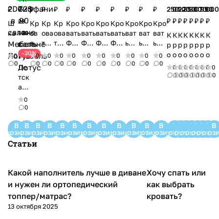
₽
₽
₽
₽
₽
₽
₽
₽
₽
₽
₽
₽
250
060
220
350
300
070
990
000
₽
₽
₽
₽
₽
₽
₽
₽
23
Ш
Кр
Кр
Кр
Кро
Кро
Кро
Кро
Кро
Кро
Кро
ка
ов
ова
ова
вать
вать
вать
вать
ват
ват
ват
100
К
К
К
К
К
К
К
К
ф
ать
ть
ть
Фаб
Фаб
Фаб
Фаб
ь
ь
ь
р
р
р
р
р
р
р
р
₽
Ти
Мо
Ма
Ма
рик
рик
рик
рик
Фа
Фаб
Фаб
-30%
о
о
о
о
о
о
о
о
0
0
0
0
0
0
0
0
0
0
0
фф
на
гел
гел
а
а
а
а
бри
рик
рик
0
0
0
0
0
0
0
0
0
0
0
в
в
в
в
в
в
в
в
Де
0
0
0
0
0
0
0
0
ан
ко
лан
ла
Мир
Мир
Мир
Мир
ка
а
а
а
а
а
а
а
а
а
а
0
0
0
0
0
0
0
0
тск
и
(M
90-
н
лач
лач
лач
лач
Ми
Ми
Ми
т
т
т
т
т
т
т
т
ая
2D
on
2
90
ева
ева
ева
ева
рла
рла
рла
ь
ь
ь
ь
ь
ь
ь
ь
кр
0
G2
ac
(Ma
(M
SKA
SKA
SKA
SKA
чев
чев
чев
о
о
о
о
о
о
о
о
ов
0
S
o)
gell
ag
RLE
RLE
RLE
RLE
а
а
а
д
д
д
д
д
д
д
д
ать
—
12
an)
ella
TT-
TT-
TT-
TT-
NE
VAL
VAL
н
н
н
н
н
н
н
н
В
В
В
В
В
В
В
В
В
В
В
В
В
В
В
В
В
В
В
В
Ти
ку
0 —
—
n)
1-
1-
2-
2-
XT-
ERI
ERI
корзину
корзину
корзину
корзину
корзину
корзину
корзину
корзину
корзину
корзину
корзину
корзину
корзину
корзину
корзину
корзину
корзину
корзину
корзин
корз
о
о
о
о
о
о
о
о
фф
пи
ку
куп
—
120
900
120
900
900
A-
A-
Статьи
с
с
с
с
с
с
с
с
ан
ть
пи
ить
куп
0 —
—
0 —
—
—
120
900
п
п
п
п
п
п
п
п
и
в
ть
в
ить
куп
куп
куп
куп
куп
0 —
—
а
а
а
а
а
а
а
а
90
Ст
в
Ста
в
ить
ить
ить
ить
ить
куп
куп
Какой наполнитель лучше в диване
Хочу спать или
Кровати и
л
л
л
л
л
л
л
л
—
Диваны и кресла
матрасы
ав
Ст
вро
Ст
в
в
в
в
в
ить
ить
ь
ь
ь
ь
ь
ь
ь
ь
и нужен ли ортопедический
как выбрать
ку
ро
ав
пол
ав
Ста
Ста
Ста
Ста
Ста
в
в
н
н
н
н
н
н
н
н
пи
топпер/матрас?
кровать?
по
ро
е с
ро
вро
вро
вро
вро
вро
Ста
Ста
а
а
а
а
а
а
а
а
ть
13 октября 2025
ле
по
дос
пол
пол
пол
пол
пол
пол
вро
вро
я
я
я
я
я
я
я
я
в
с
ле
тав
е с
е с
е с
е с
е с
е с
пол
пол