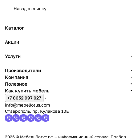
К
К
К
К
К
К
К
К
Ст
до
с
кой
дос
дос
дос
дос
дос
дос
е с
е с
Р
Р
Р
Р
Р
Р
Р
Р
Назад к списку
ав
ст
до
тав
тав
тав
тав
тав
тав
дос
дос
-
-
-
-
-
-
-
-
ро
ав
ста
ко
кой
кой
кой
кой
кой
тав
тав
1
1
1
1
1
1
1
1
по
ко
вк
й
кой
кой
0
0
0
0
0
0
0
0
ле
Каталог
й
ой
3
2
3
1
2
0
1
0
с
2
2
1
2
1
2
1
1
до
Акции
ста
вк
Услуги
ой
Производители
Компания
Полезное
Как купить мебель
+7 8652 997 027
info@mebellotus.com
Ставрополь, пр. Кулакова 10Е
2026 © МебельЛотус.рф — информационный сервис. Подбор