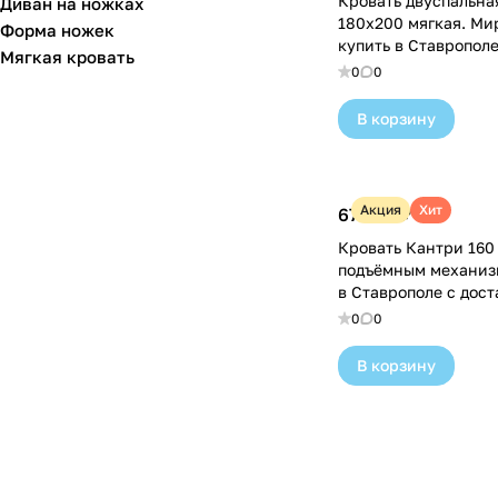
Кровать двуспальная
Диван на ножках
1800х2000
(
10
)
180х200 мягкая. Мирлачёв —
Форма ножек
180x200
(
1
)
купить в Ставрополе
Мягкая кровать
0
0
180х200
(
11
)
В корзину
2000х2000
(
3
)
700х1600
(
2
)
70х160
(
1
)
Акция
Хит
67 990 ₽
800х1900
(
1
)
Кровать Кантри 160 
подъёмным механиз
900х1900
(
5
)
в Ставрополе с дос
0
0
90х190
(
3
)
90х200
(
3
)
В корзину
94х197
(
1
)