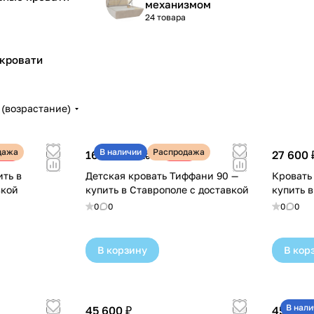
механизмом
24 товара
 кровати
(возрастание)
дажа
В наличии
Распродажа
16 170 ₽
27 600 
33%
-30%
23 100 ₽
ить в
Детская кровать Тиффани 90 —
Кровать
вкой
купить в Ставрополе с доставкой
купить 
0
0
0
0
В корзину
В кор
В нали
45 600 ₽
45 700 