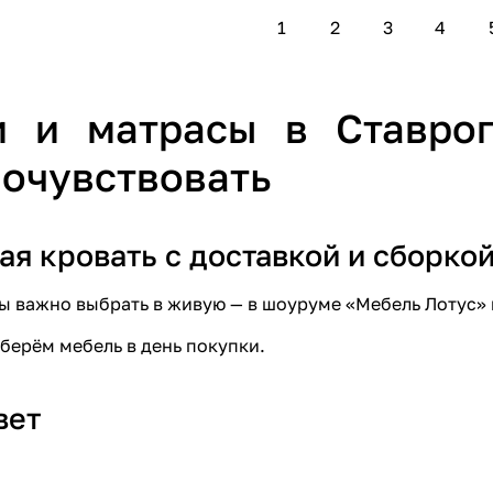
1
2
3
4
и и матрасы в Ставро
очувствовать
ая кровать с доставкой и сборко
ы важно выбрать в живую — в
шоуруме «Мебель Лотус»
берём мебель в день покупки
.
вет