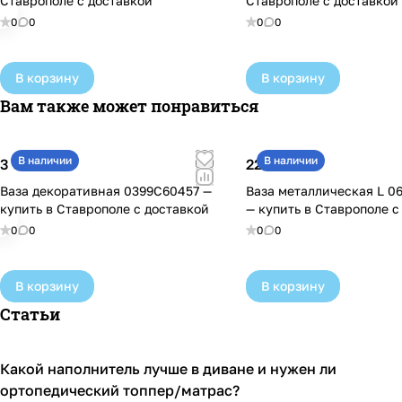
Ставрополе с доставкой
Ставрополе с доставкой
0
0
0
0
В корзину
В корзину
Вам также может понравиться
В наличии
В наличии
3 650 ₽
22 500 ₽
Ваза декоративная 0399С60457 —
Ваза металлическая L 0
купить в Ставрополе с доставкой
— купить в Ставрополе с
0
0
0
0
В корзину
В корзину
Статьи
Какой наполнитель лучше в диване и нужен ли
Диваны и кресла
ортопедический топпер/матрас?