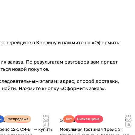
лее перейдите в Корзину и нажмите на «Оформить
ия заказа. По результатам разговора вам придет
ться новой покупке.
ледовательным этапам: адрес, способ доставки,
с найти. Нажмите кнопку «Оформить заказ».
и
Распродажа
Хит
Низкая цена!
148 080 ₽
-36%
180 410 ₽
рейс 12-1 СЯ-БГ — купить
Модульная Гостиная 'Грейс 3':