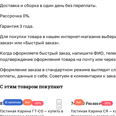
Доставка и сборка в один день без переплаты.
Рассрочка 0%.
Гарантия 3 года.
Для покупки товара в нашем интернет-магазине выбери
заказ» или «Быстрый заказ».
Когда оформляете быстрый заказ, напишите ФИО, телеф
подтверждение оформления товара на почту или через 
Оформление заказа в стандартном режиме выглядит сл
оплаты, данные о себе. Советуем в комментарии к зак
С этим товаром покупают
В наличии
Хит
Хит
87 940 ₽
74 640 ₽
-20%
-20%
109 930 ₽
93 300 ₽
Гостиная Карина ГТ-СО — купить в
Гостиная Карина СЯ — к