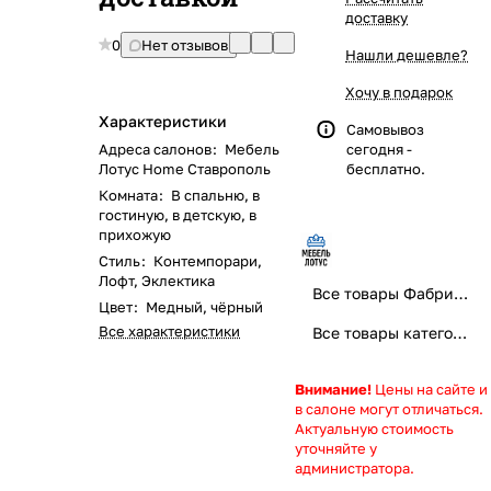
доставку
0
Нет отзывов
Нашли дешевле?
Хочу в подарок
Характеристики
Самовывоз
Адреса салонов
:
Мебель
сегодня -
Лотус Home Ставрополь
бесплатно.
Комната
:
В спальню, в
гостиную, в детскую, в
прихожую
Стиль
:
Контемпорари,
Лофт, Эклектика
Все товары Фабрика "Мебель Лотус Home" - правильная мебель, правильный выбор!
Цвет
:
Медный, чёрный
Все характеристики
Все товары категории
Внимание!
Цены на сайте и
в салоне могут отличаться.
Актуальную стоимость
уточняйте у
администратора.