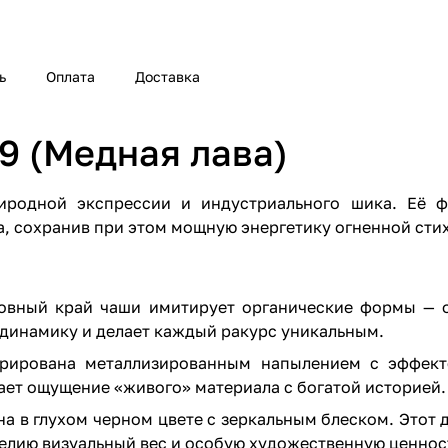
ь
Оплата
Доставка
9 (Медная лава)
иродной экспрессии и индустриального шика. Её 
а, сохранив при этом мощную энергетику огненной сти
овный край чаши имитирует органические формы — о
динамику и делает каждый ракурс уникальным.
орирована металлизированным напылением с эффект
ает ощущение «живого» материала с богатой историей.
на в глухом черном цвете с зеркальным блеском. Это
елию визуальный вес и особую художественную ценнос