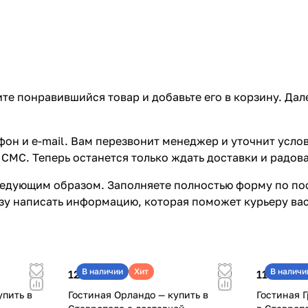
те понравившийся товар и добавьте его в корзину. Да
он и e-mail. Вам перезвонит менеджер и уточнит услов
СМС. Теперь останется только ждать доставки и радова
едующим образом. Заполняете полностью форму по пос
азу написать информацию, которая поможет курьеру ва
В наличии
Хит
В наличи
121 670 ₽
115 850 ₽
упить в
Гостиная Орландо — купить в
Гостиная Г