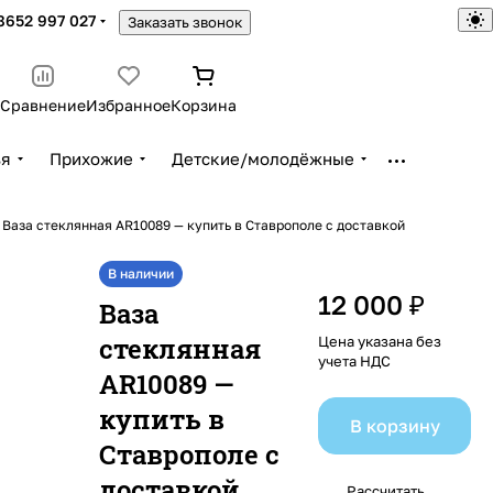
8652 997 027
Заказать звонок
Сравнение
Избранное
Корзина
ья
Прихожие
Детские/молодёжные
Ваза стеклянная AR10089 — купить в Ставрополе с доставкой
В наличии
12 000 ₽
Ваза
стеклянная
Цена указана без
учета НДС
AR10089 —
купить в
В корзину
Ставрополе с
доставкой
Рассчитать