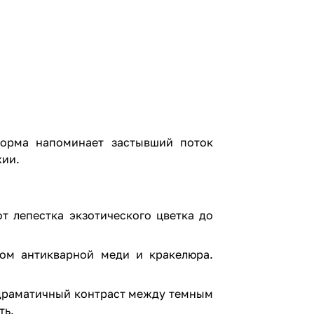
форма напоминает застывший поток
хии.
т лепестка экзотического цветка до
ом антикварной меди и кракелюра.
т драматичный контраст между темным
ть.