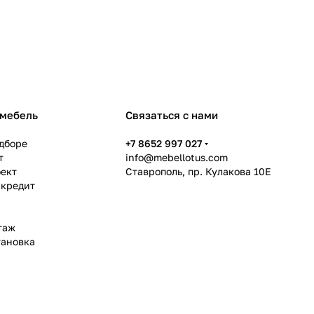
 мебель
Связаться с нами
дборе
+7 8652 997 027
т
info@mebellotus.com
оект
Ставрополь, пр. Кулакова 10Е
 кредит
таж
тановка