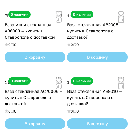
и
п
В наличии
В наличии
700 ₽
1 100 ₽
о
Ваза мини стеклянная
Ваза стеклянная AB2005 —
л
AB6003 — купить в
купить в Ставрополе с
и
Ставрополе с доставкой
доставкой
м
0
0
0
0
е
р
В корзину
В корзину
а
В наличии
В наличии
1 500 ₽
1 500 ₽
Ваза стеклянная AC70006 —
Ваза стеклянная AB9010 —
купить в Ставрополе с
купить в Ставрополе с
доставкой
доставкой
0
0
0
0
В корзину
В корзину