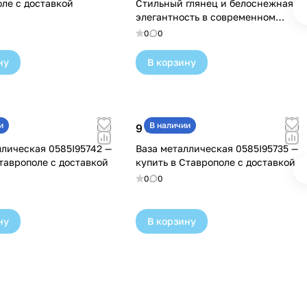
оле с доставкой
Стильный глянец и белоснежная
элегантность в современном
дизайне — купить в Ставрополе с
0
0
доставкой
ну
В корзину
и
В наличии
9 300 ₽
ллическая 0585I95742 —
Ваза металлическая 0585I95735 —
таврополе с доставкой
купить в Ставрополе с доставкой
0
0
ну
В корзину