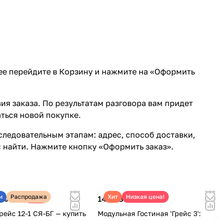
лее перейдите в Корзину и нажмите на «Оформить
ия заказа. По результатам разговора вам придет
ться новой покупке.
ледовательным этапам: адрес, способ доставки,
с найти. Нажмите кнопку «Оформить заказ».
и
Распродажа
Хит
Низкая цена!
148 080 ₽
-36%
180 410 ₽
рейс 12-1 СЯ-БГ — купить
Модульная Гостиная 'Грейс 3':