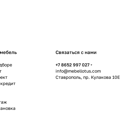
 мебель
Связаться с нами
дборе
+7 8652 997 027
т
info@mebellotus.com
оект
Ставрополь, пр. Кулакова 10Е
 кредит
таж
тановка