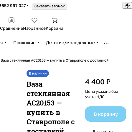
8652 997 027
Заказать звонок
Сравнение
Избранное
Корзина
ья
Прихожие
Детские/молодёжные
Ваза стеклянная AC20153 — купить в Ставрополе с доставкой
В наличии
4 400 ₽
Ваза
стеклянная
Цена указана без
учета НДС
AC20153 —
купить в
В корзину
Ставрополе с
доставкой
Рассчитать