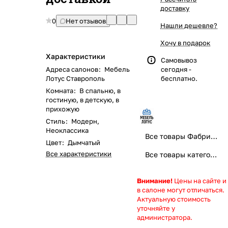
доставку
0
Нет отзывов
Нашли дешевле?
Хочу в подарок
Характеристики
Самовывоз
Адреса салонов
:
Мебель
сегодня -
Лотус Ставрополь
бесплатно.
Комната
:
В спальню, в
гостиную, в детскую, в
прихожую
Стиль
:
Модерн,
Неоклассика
Все товары Фабрика "Мебель Лотус Home" - правильная мебель, правильный выбор!
Цвет
:
Дымчатый
Все характеристики
Все товары категории
Внимание!
Цены на сайте и
в салоне могут отличаться.
Актуальную стоимость
уточняйте у
администратора.