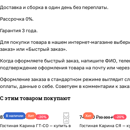
Доставка и сборка в один день без переплаты.
Рассрочка 0%.
Гарантия 3 года.
Для покупки товара в нашем интернет-магазине выбери
заказ» или «Быстрый заказ».
Когда оформляете быстрый заказ, напишите ФИО, телеф
подтверждение оформления товара на почту или через 
Оформление заказа в стандартном режиме выглядит сл
оплаты, данные о себе. Советуем в комментарии к зак
С этим товаром покупают
В наличии
Хит
Хит
87 940 ₽
74 640 ₽
-20%
-20%
109 930 ₽
93 300 ₽
Гостиная Карина ГТ-СО — купить в
Гостиная Карина СЯ — к