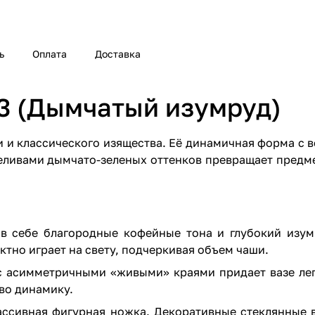
ь
Оплата
Доставка
3 (Дымчатый изумруд)
и и классического изящества. Её динамичная форма с
еливами дымчато-зеленых оттенков превращает предме
 в себе благородные кофейные тона и глубокий изум
тно играет на свету, подчеркивая объем чаши.
 асимметричными «живыми» краями придает вазе легк
во динамику.
ассивная фигурная ножка. Декоративные стеклянные 