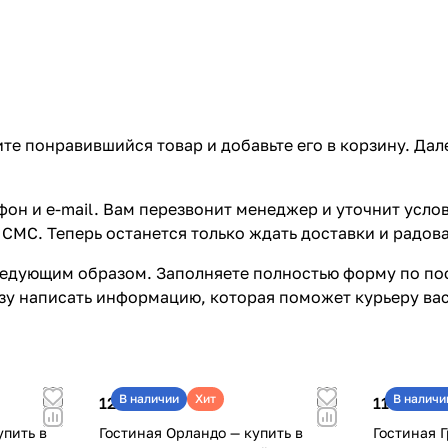
те понравившийся товар и добавьте его в корзину. Да
он и e-mail. Вам перезвонит менеджер и уточнит услов
СМС. Теперь останется только ждать доставки и радова
едующим образом. Заполняете полностью форму по пос
азу написать информацию, которая поможет курьеру ва
В наличии
Хит
В наличи
121 670 ₽
115 850 ₽
упить в
Гостиная Орландо — купить в
Гостиная Г