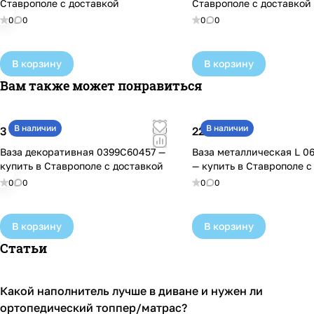
Ставрополе с доставкой
Ставрополе с доставкой
0
0
0
0
В корзину
В корзину
Вам также может понравиться
В наличии
В наличии
3 650 ₽
22 500 ₽
Ваза декоративная 0399С60457 —
Ваза металлическая L 0
купить в Ставрополе с доставкой
— купить в Ставрополе с
0
0
0
0
В корзину
В корзину
Статьи
Какой наполнитель лучше в диване и нужен ли
Диваны и кресла
ортопедический топпер/матрас?