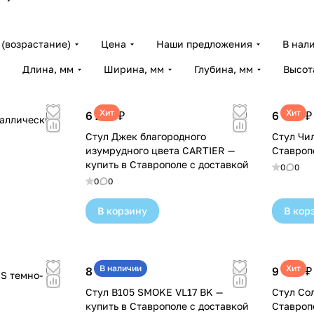
(возрастание)
Цена
Наши предложения
В нал
Длина, мм
Ширина, мм
Глубина, мм
Высот
Хит
Хит
6 290 ₽
6 400 ₽
таллический
Стул Джек благородного
Стул Чи
изумрудного цвета CARTIER —
Ставроп
купить в Ставрополе с доставкой
0
0
0
0
В корзину
В кор
В наличии
Хит
8 040 ₽
9 400 ₽
S темно-
Стул B105 SMOKE VL17 BK —
Стул Сол
купить в Ставрополе с доставкой
Ставроп