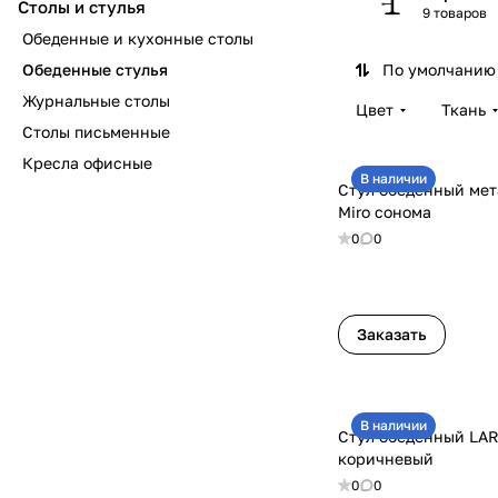
Столы и стулья
9 товаров
Обеденные и кухонные столы
Обеденные стулья
По умолчанию 
Журнальные столы
Цвет
Ткань
Столы письменные
Кресла офисные
В наличии
Стул обеденный ме
Miro сонома
0
0
Заказать
В наличии
Стул обеденный LAR
коричневый
0
0