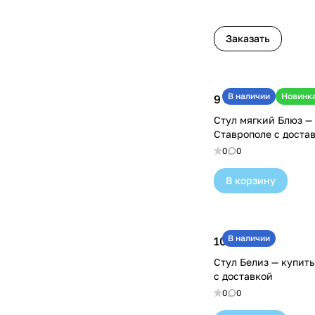
Заказать
В наличии
Новинк
9 500 ₽
Стул мягкий Блюз — 
Ставрополе с доста
0
0
В корзину
В наличии
10 260 ₽
Стул Белиз — купить
с доставкой
0
0