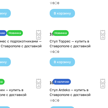
0
0
зину
В корзину
чии
Новинка
Новинка
₽
10 100 ₽
рмес с подлокотниками —
Стул Торрес — купить в
в Ставрополе с доставкой
Ставрополе с доставкой
0
0
зину
В корзину
ка
В наличии
₽
10 640 ₽
ин — купить в
Стул Ardeko — купить в
оле с доставкой
Ставрополе с доставкой
0
0