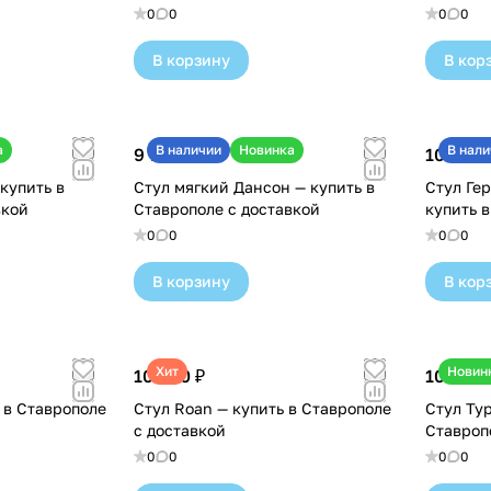
0
0
0
0
В корзину
В кор
а
В наличии
Новинка
В нали
9 700 ₽
10 100 
купить в
Стул мягкий Дансон — купить в
Стул Ге
вкой
Ставрополе с доставкой
купить 
0
0
0
0
В корзину
В кор
Хит
Новин
10 480 ₽
10 600 
 в Ставрополе
Стул Roan — купить в Ставрополе
Стул Тур
с доставкой
Ставроп
0
0
0
0