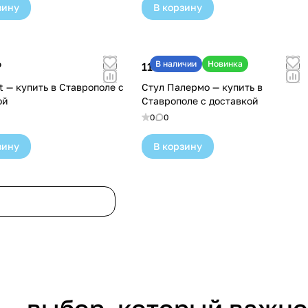
зину
В корзину
В наличии
Новинка
₽
11 500 ₽
t — купить в Ставрополе с
Стул Палермо — купить в
ой
Ставрополе с доставкой
0
0
зину
В корзину