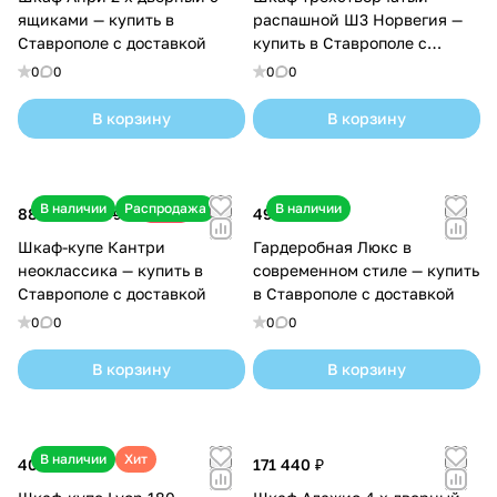
ящиками — купить в
распашной Ш3 Норвегия —
Ставрополе с доставкой
купить в Ставрополе с
доставкой
0
0
0
0
В корзину
В корзину
В наличии
Распродажа
В наличии
88 150 ₽
-28%
497 860 ₽
121 790 ₽
Шкаф-купе Кантри
Гардеробная Люкс в
неоклассика — купить в
современном стиле — купить
Ставрополе с доставкой
в Ставрополе с доставкой
0
0
0
0
В корзину
В корзину
В наличии
Хит
40 800 ₽
171 440 ₽