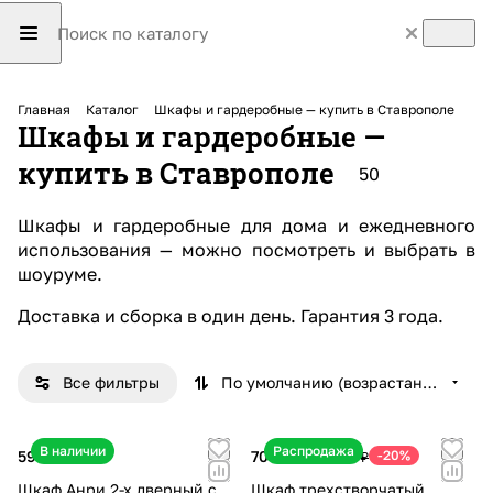
Главная
Каталог
Шкафы и гардеробные — купить в Ставрополе
Шкафы и гардеробные —
купить в Ставрополе
50
Шкаф
Гард
Отк
Шкафы и гардеробные для дома и ежедневного
ы
Шкаф
еро
рыт
использования — можно посмотреть и выбрать в
распа
ы-
бны
Антре
ые
шоуруме.
шные
купе
е
соль
гард
13
5
1
13
1
еро
Доставка и сборка в один день
.
Гарантия
3 года.
товаров
товаров
товар
товаров
товар
бны
е
Все фильтры
По умолчанию (возрастание)
В наличии
Распродажа
59 090 ₽
70 240 ₽
-20%
87 800 ₽
Шкаф Анри 2-х дверный с
Шкаф трехстворчатый