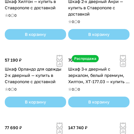
Шкаф Хилтон — купить в
Шкаф 2-х дверный Анри —
Ставрополе с доставкой
купить в Ставрополе с
доставкой
0
0
0
0
В корзину
В корзину
Распродажа
57 190 ₽
70 390 ₽
Шкаф Орландо для одежды
Шкаф 3-х дверный с
2-х дверный — купить в
зеркалом, белый премиум,
Ставрополе с доставкой
Хилтон, ХТ-177.03 — купить в
Ставрополе с доставкой
0
0
0
0
В корзину
В корзину
77 690 ₽
147 740 ₽