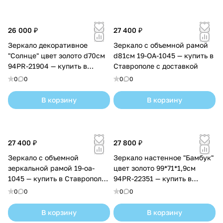
26 000 ₽
27 400 ₽
Зеркало декоративное
Зеркало с объемной рамой
"Солнце" цвет золото d70см
d81см 19-OA-1045 — купить в
94PR-21904 — купить в
Ставрополе с доставкой
Ставрополе с доставкой
0
0
0
0
В корзину
В корзину
27 400 ₽
27 800 ₽
Зеркало с объемной
Зеркало настенное "Бамбук"
зеркальной рамой 19-oa-
цвет золото 99*71*1,9см
1045 — купить в Ставрополе
94PR-22351 — купить в
с доставкой
Ставрополе с доставкой
0
0
0
0
В корзину
В корзину