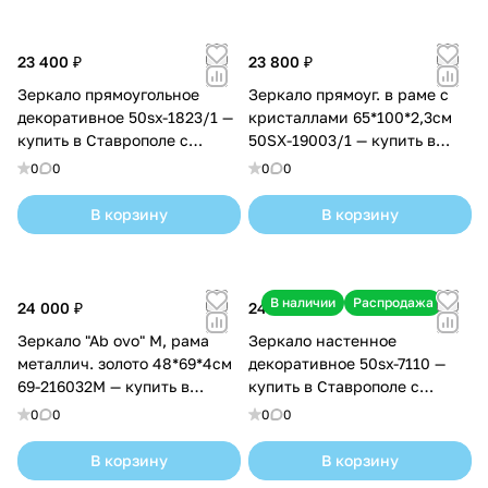
23 400 ₽
23 800 ₽
Зеркало прямоугольное
Зеркало прямоуг. в раме с
декоративное 50sx-1823/1 —
кристаллами 65*100*2,3см
купить в Ставрополе с
50SX-19003/1 — купить в
доставкой
Ставрополе с доставкой
0
0
0
0
В корзину
В корзину
В наличии
Распродажа
24 000 ₽
24 480 ₽
Зеркало "Ab ovo" M, рама
Зеркало настенное
металлич. золото 48*69*4см
декоративное 50sx-7110 —
69-216032M — купить в
купить в Ставрополе с
Ставрополе с доставкой
доставкой
0
0
0
0
В корзину
В корзину