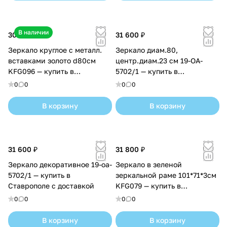
В наличии
30 800 ₽
31 600 ₽
Зеркало круглое с металл.
Зеркало диам.80,
вставками золото d80см
центр.диам.23 см 19-OA-
KFG096 — купить в
5702/1 — купить в
Ставрополе с доставкой
Ставрополе с доставкой
0
0
0
0
В корзину
В корзину
31 600 ₽
31 800 ₽
Зеркало декоративное 19-oa-
Зеркало в зеленой
5702/1 — купить в
зеркальной раме 101*71*3см
Ставрополе с доставкой
KFG079 — купить в
Ставрополе с доставкой
0
0
0
0
В корзину
В корзину