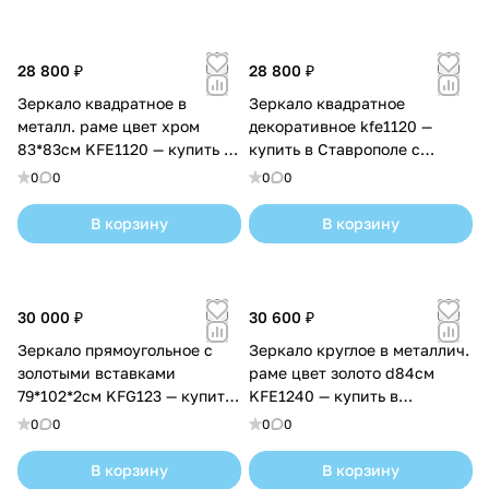
28 800 ₽
28 800 ₽
Зеркало квадратное в
Зеркало квадратное
металл. раме цвет хром
декоративное kfe1120 —
83*83см KFE1120 — купить в
купить в Ставрополе с
Ставрополе с доставкой
доставкой
0
0
0
0
В корзину
В корзину
30 000 ₽
30 600 ₽
Зеркало прямоугольное с
Зеркало круглое в металлич.
золотыми вставками
раме цвет золото d84см
79*102*2см KFG123 — купить
KFE1240 — купить в
в Ставрополе с доставкой
Ставрополе с доставкой
0
0
0
0
В корзину
В корзину