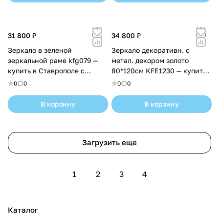
31 800 ₽
34 800 ₽
Зеркало в зеленой
Зеркало декоративн. с
зеркальной раме kfg079 —
метал. декором золото
купить в Ставрополе с
80*120см KFE1230 — купить
доставкой
в Ставрополе с доставкой
0
0
0
0
В корзину
В корзину
Загрузить еще
1
2
3
4
Каталог