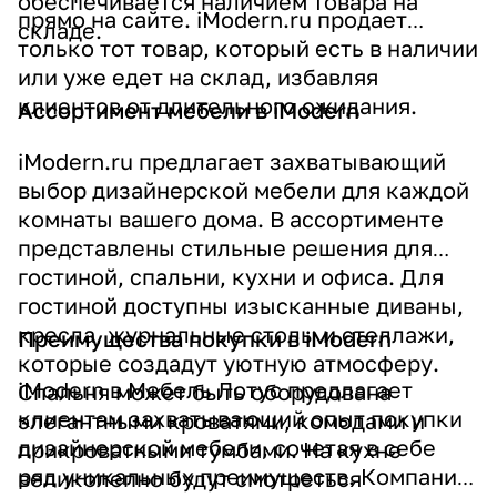
обеспечивается наличием товара на
прямо на сайте
. iModern.ru продает
складе
.
только тот товар, который есть в наличии
или уже едет на склад, избавляя
клиентов от длительного ожидания
.
Ассортимент мебели в iModern
iModern.ru предлагает захватывающий
выбор дизайнерской мебели для каждой
комнаты вашего дома. В ассортименте
представлены стильные решения для
гостиной, спальни, кухни и офиса
. Для
гостиной доступны изысканные диваны,
кресла, журнальные столы и стеллажи,
Преимущества покупки в iModern
которые создадут уютную атмосферу
.
iModern в Мебель Лотус предлагает
Спальня может быть оборудована
клиентам захватывающий опыт покупки
элегантными кроватями, комодами и
дизайнерской мебели, сочетая в себе
прикроватными тумбами
. На кухне
ряд уникальных преимуществ. Компания
великолепно будут смотреться