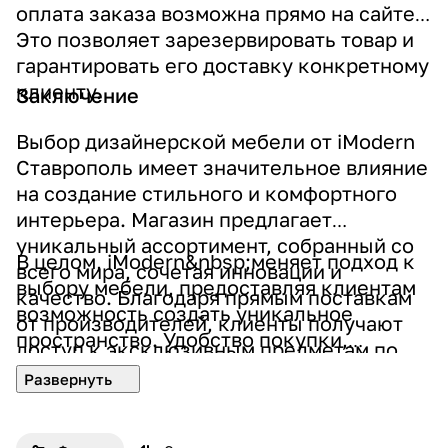
оплата заказа возможна прямо на сайте
.
Это позволяет зарезервировать товар и
гарантировать его доставку конкретному
клиенту.
Заключение
Выбор дизайнерской мебели от iModern
Ставрополь имеет значительное влияние
на создание стильного и комфортного
интерьера. Магазин предлагает
уникальный ассортимент, собранный со
В целом, iModern&nbsp;меняет подход к
всего мира, сочетая инновации и
выбору мебели, предоставляя клиентам
качество. Благодаря прямым поставкам
возможность создать уникальное
от производителей, клиенты получают
пространство. Удобство покупки,
доступ к эксклюзивным предметам по
поддержка консультантов и широкий
привлекательным ценам. Быстрая
выбор стильных решений для разных
доставка и гарантия на всю продукцию
комнат делают этот магазин идеальным
делают покупку еще более
местом для тех, кто ценит качество и