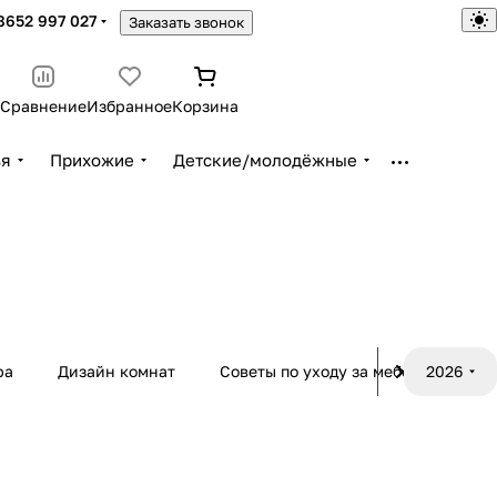
8652 997 027
Заказать звонок
Сравнение
Избранное
Корзина
ья
Прихожие
Детские/молодёжные
ра
Дизайн комнат
Советы по уходу за мебелью
2026
М