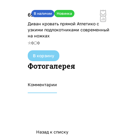
В наличии
Новинка
69 100 ₽
Диван кровать прямой Атлетико с
узкими подлокотниками современный
на ножках
0
0
В корзину
Фотогалерея
Комментарии
Назад к списку