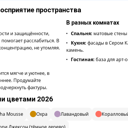
восприятие пространства
В разных комнатах
ости и защищённости,
Спальня:
матовые стены 
помогает расслабиться. В
Кухня:
фасады в Сером К
концентрацию, не утомляя.
камень.
Гостиная:
база для арт-о
ится мягче и уютнее, в
ннее. Продумайте
подчеркнуть фактуры.
и цветами 2026
ha Mousse
Охра
Лавандовый
Коралловы
ори Джексон (тёмное дерево)