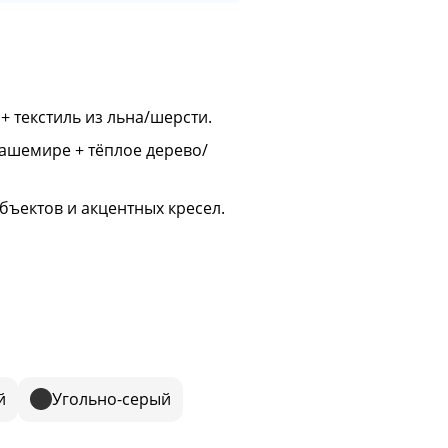
+ текстиль из льна/шерсти.
ашемире + тёплое дерево/
бъектов и акцентных кресел.
й
Угольно-серый