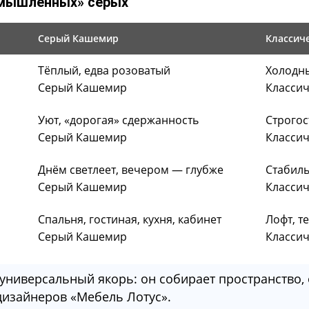
омышленных» серых
Серый Кашемир
Классич
Тёплый, едва розоватый
Холодны
Серый Кашемир
Класси
Уют, «дорогая» сдержанность
Строгос
Серый Кашемир
Класси
Днём светлеет, вечером — глубже
Стабиль
Серый Кашемир
Класси
Спальня, гостиная, кухня, кабинет
Лофт, т
Серый Кашемир
Класси
ниверсальный якорь: он собирает пространство, 
дизайнеров «Мебель Лотус».