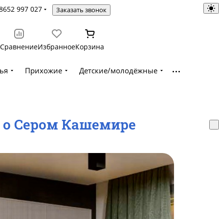
8652 997 027
Заказать звонок
Сравнение
Избранное
Корзина
ья
Прихожие
Детские/молодёжные
т о Сером Кашемире