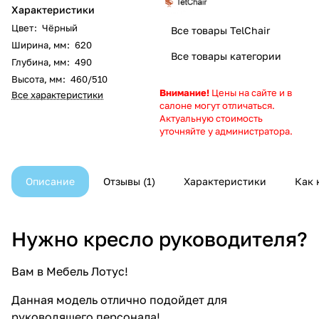
Характеристики
Цвет
:
Чёрный
Все товары TelChair
Ширина, мм
:
620
Все товары категории
Глубина, мм
:
490
Высота, мм
:
460/510
Внимание!
Цены на сайте и в
Все характеристики
салоне могут отличаться.
Актуальную стоимость
уточняйте у администратора.
Описание
Отзывы
1
Характеристики
Как 
Нужно кресло руководителя?
Вам в Мебель Лотус!
Данная модель отлично подойдет для
руководящего персонала!