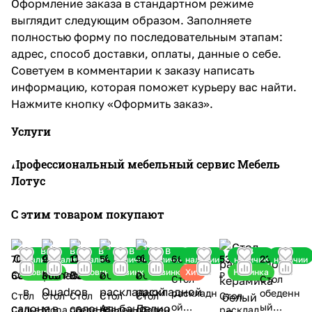
Оформление заказа в стандартном режиме
выглядит следующим образом. Заполняете
полностью форму по последовательным этапам:
адрес, способ доставки, оплаты, данные о себе.
Советуем в комментарии к заказу написать
информацию, которая поможет курьеру вас найти.
Нажмите кнопку «Оформить заказ».
Услуги
Профессиональный мебельный сервис Мебель
Лотус
С этим товаром покупают
В
В
В
В
В
В
В
В
70
97
115
54 600
96 000
66 600 ₽
53 900
23 800 ₽
наличии
наличии
наличии
наличии
наличии
наличии
наличии
наличии
Новинка
Новинка
Новинка
Новинка
Хит
Новинка
600 ₽
800 ₽
000 ₽
₽
₽
₽
Стол
Стол
раскладн
обеденн
Стол
Стол
Стол
Стол
Стол
Стол
ой
ый
Салье
Mona
обеде
обеден
обеден
расклад