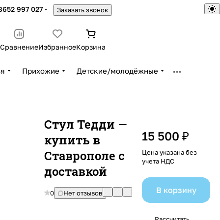
8652 997 027
Заказать звонок
Сравнение
Избранное
Корзина
ья
Прихожие
Детские/молодёжные
Стул Тедди —
15 500 ₽
купить в
Ставрополе с
Цена указана без
учета НДС
доставкой
В корзину
0
Нет отзывов
Рассчитать