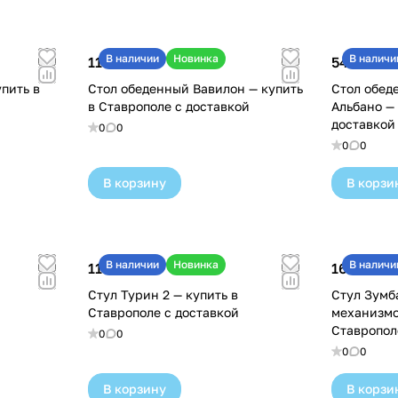
В наличии
Новинка
В наличи
115 000 ₽
54 600 ₽
пить в
Стол обеденный Вавилон — купить
Стол обед
в Ставрополе с доставкой
Альбано — 
доставкой
0
0
0
0
В корзину
В корзи
В наличии
Новинка
В наличи
11 100 ₽
16 600 ₽
Стул Турин 2 — купить в
Стул Зумб
Ставрополе с доставкой
механизмо
Ставропол
0
0
0
0
В корзину
В корзи