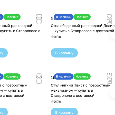
и
Новинка
В наличии
Новинка
96 000 ₽
енный раскладной
Стол обеденный раскладной Делио
купить в Ставрополе с
— купить в Ставрополе с доставкой
0
0
ну
В корзину
и
Новинка
В наличии
Новинка
16 600 ₽
а с поворотным
Стул мягкий Твист с поворотным
м — купить в
механизмом — купить в
е с доставкой
Ставрополе с доставкой
0
0
ну
В корзину