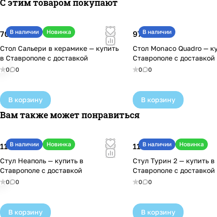
С этим товаром покупают
В наличии
Новинка
В наличии
70 600 ₽
97 800 ₽
Стол Сальери в керамике — купить
Стол Monaco Quadro — ку
в Ставрополе с доставкой
Ставрополе с доставкой
0
0
0
0
В корзину
В корзину
Вам также может понравиться
В наличии
Новинка
В наличии
Новинка
11 700 ₽
11 100 ₽
Стул Неаполь — купить в
Стул Турин 2 — купить в
Ставрополе с доставкой
Ставрополе с доставкой
0
0
0
0
В корзину
В корзину