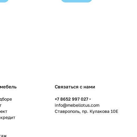
 мебель
Связаться с нами
дборе
+7 8652 997 027
т
info@mebellotus.com
оект
Ставрополь, пр. Кулакова 10Е
 кредит
таж