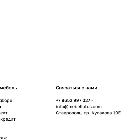
 мебель
Связаться с нами
дборе
+7 8652 997 027
т
info@mebellotus.com
оект
Ставрополь, пр. Кулакова 10Е
 кредит
таж