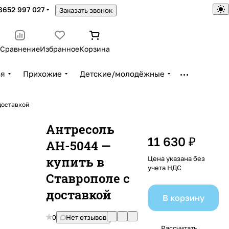
8652 997 027
Заказать звонок
Сравнение
Избранное
Корзина
ья
Прихожие
Детские/молодёжные
доставкой
Антресоль
11 630 ₽
АН-5044 —
купить в
Цена указана без
учета НДС
Ставрополе с
доставкой
В корзину
0
Нет отзывов
Рассчитать