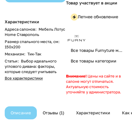
Товар участвует в акции
Летнее обновление
Характеристики
Адреса салонов
:
Мебель Лотус
Home Ставрополь
Размер спального места, см
:
150x200
Все товары Furnyture мебель
Механизм
:
Тик-Так
Все товары категории
Статьи
:
Выбор идеального
углового дивана: факторы,
которые следует учитывать
Внимание!
Цены на сайте и в
Все характеристики
салоне могут отличаться.
Актуальную стоимость
уточняйте у администратора.
Описание
Отзывы
1
Характеристики
Как 