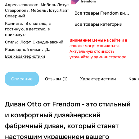
Адреса салонов
:
Мебель Лотус
Ставрополь
,
Мебель Лотус Лайт
Все товары Frendom диваны. Добро пожаловать домой
Северный
Комната
:
В спальню, в
Все товары категории
гостиную, в детскую, в
прихожую
Внимание!
Цены на сайте и в
Стиль
:
Лофт, Скандинавский
салоне могут отличаться.
Раскладной диван
:
Да
Актуальную стоимость
Все характеристики
уточняйте у администратора.
Описание
Отзывы
1
Характеристики
Как 
Диван Otto от Frendom - это стильный
и комфортный дизайнерский
фабричный диван, который станет
настоящим украшением вашего