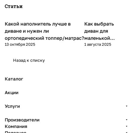
Статьи
Какой наполнитель лучше в
Как выбрать
Диваны и кресла
Диваны и кресла
диване и нужен ли
диван для
ортопедический топпер/матрас?
маленькой
13 октября 2025
1 августа 2025
квартиры
Назад к списку
Каталог
Акции
Услуги
Производители
Компания
Полезное