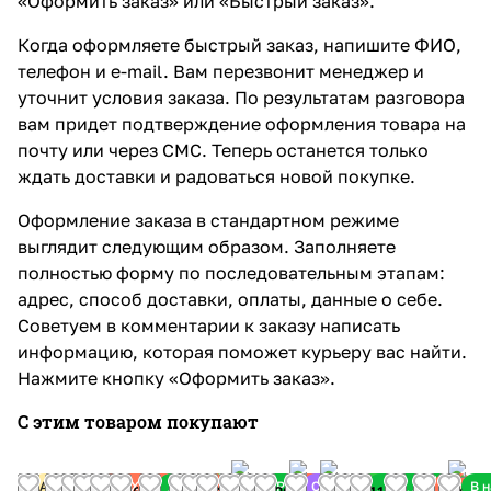
«Оформить заказ» или «Быстрый заказ».
Когда оформляете быстрый заказ, напишите ФИО,
телефон и e-mail. Вам перезвонит менеджер и
уточнит условия заказа. По результатам разговора
вам придет подтверждение оформления товара на
почту или через СМС. Теперь останется только
ждать доставки и радоваться новой покупке.
Оформление заказа в стандартном режиме
выглядит следующим образом. Заполняете
полностью форму по последовательным этапам:
адрес, способ доставки, оплаты, данные о себе.
Советуем в комментарии к заказу написать
информацию, которая поможет курьеру вас найти.
Нажмите кнопку «Оформить заказ».
С этим товаром покупают
В
В
В
В
Акция
Хит
Хит
Хит
Хит
Хит
Хит
Хит
Хит
Распродажа
Распродажа
Хит
Советуем
Новинка
Хит
В 