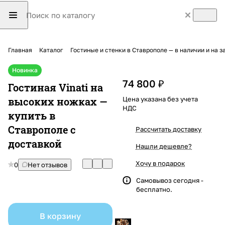
Главная
Каталог
Гостиные и стенки в Ставрополе — в наличии и на з
Новинка
74 800 ₽
Гостиная Vinati на
высоких ножках —
Цена указана без учета
НДС
купить в
Ставрополе с
Рассчитать доставку
доставкой
Нашли дешевле?
Хочу в подарок
0
Нет отзывов
Самовывоз сегодня -
бесплатно.
В корзину