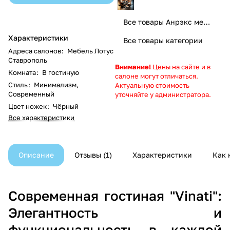
Все товары Анрэкс мебель
Характеристики
Все товары категории
Адреса салонов
:
Мебель Лотус
Ставрополь
Внимание!
Цены на сайте и в
Комната
:
В гостиную
салоне могут отличаться.
Стиль
:
Минимализм,
Актуальную стоимость
Современный
уточняйте у администратора.
Цвет ножек
:
Чёрный
Все характеристики
Описание
Отзывы
1
Характеристики
Как 
Современная гостиная "Vinati":
Элегантность и
функциональность в каждой