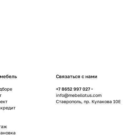
 мебель
Связаться с нами
дборе
+7 8652 997 027
т
info@mebellotus.com
оект
Ставрополь, пр. Кулакова 10Е
 кредит
таж
тановка