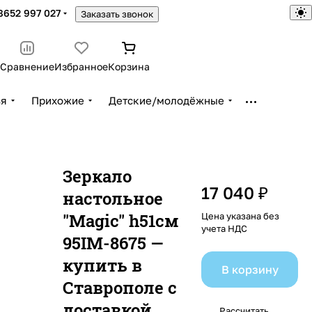
8652 997 027
Заказать звонок
Сравнение
Избранное
Корзина
ья
Прихожие
Детские/молодёжные
Зеркало
17 040 ₽
настольное
"Magic" h51см
Цена указана без
учета НДС
95IM-8675 —
купить в
В корзину
Ставрополе с
доставкой
Рассчитать