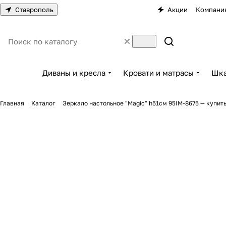
Ставрополь
Акции
Компани
Диваны и кресла
Кровати и матрасы
Шка
Главная
Каталог
Зеркало настольное "Magic" h51см 95IM-8675 — купит