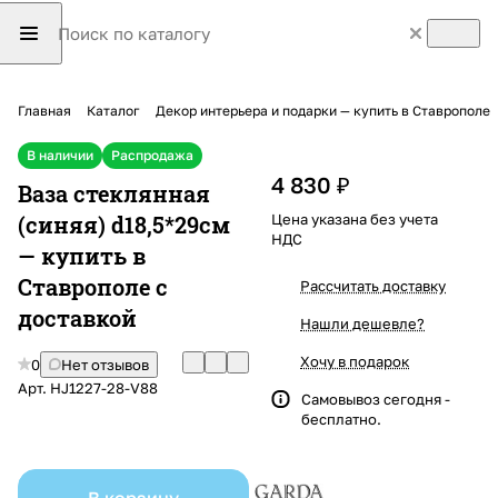
Главная
Каталог
Декор интерьера и подарки — купить в Ставрополе
В наличии
Распродажа
4 830 ₽
Ваза стеклянная
(синяя) d18,5*29см
Цена указана без учета
НДС
— купить в
Ставрополе с
Рассчитать доставку
доставкой
Нашли дешевле?
Хочу в подарок
0
Нет отзывов
Арт.
HJ1227-28-V88
Самовывоз сегодня -
бесплатно.
В корзину