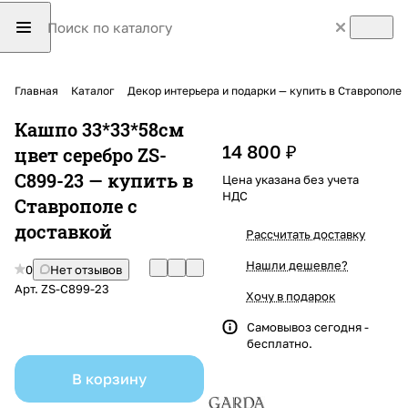
Главная
Каталог
Декор интерьера и подарки — купить в Ставрополе
Кашпо 33*33*58см
14 800 ₽
цвет серебро ZS-
C899-23 — купить в
Цена указана без учета
НДС
Ставрополе с
доставкой
Рассчитать доставку
Нашли дешевле?
0
Нет отзывов
Арт.
ZS-C899-23
Хочу в подарок
Самовывоз сегодня -
бесплатно.
В корзину