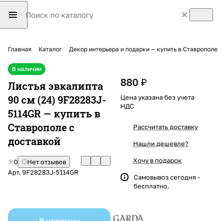
Главная
Каталог
Декор интерьера и подарки — купить в Ставрополе
В наличии
880 ₽
Листья эвкалипта
90 см (24) 9F28283J-
Цена указана без учета
НДС
5114GR — купить в
Ставрополе с
Рассчитать доставку
доставкой
Нашли дешевле?
Хочу в подарок
0
Нет отзывов
Арт.
9F28283J-5114GR
Самовывоз сегодня -
бесплатно.
В корзину