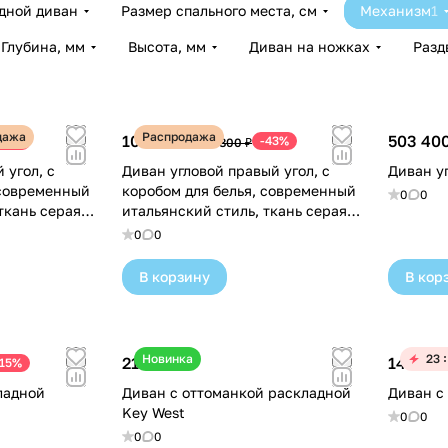
дной диван
Размер спального места, см
Механизм
1
Глубина, мм
Высота, мм
Диван на ножках
Разд
дажа
Распродажа
108 500 ₽
503 400
-43%
-43%
189 800 ₽
 угол, с
Диван угловой правый угол, с
Диван у
 современный
коробом для белья, современный
0
0
ткань серая
итальянский стиль, ткань серая
Лотус SF-395
рогожка, на ножках iCloud Лотус
0
0
SF-395
В корзину
В кор
Новинка
23
211 700 ₽
144 100
-15%
ладной
Диван с оттоманкой раскладной
Диван с
Key West
0
0
0
0