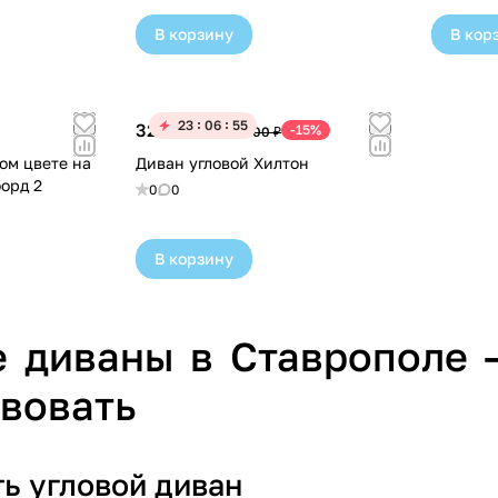
В корзину
В кор
23
06
55
324 530 ₽
-15%
381 800 ₽
ом цвете на
Диван угловой Хилтон
орд 2
0
0
В корзину
е диваны в Ставрополе 
вовать
ть угловой диван