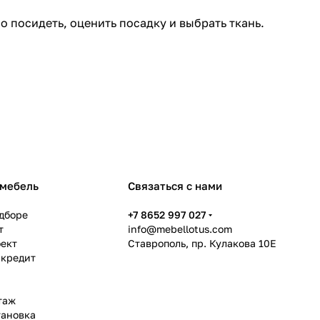
 посидеть, оценить посадку и выбрать ткань.
 мебель
Связаться с нами
дборе
+7 8652 997 027
т
info@mebellotus.com
оект
Ставрополь, пр. Кулакова 10Е
 кредит
таж
тановка