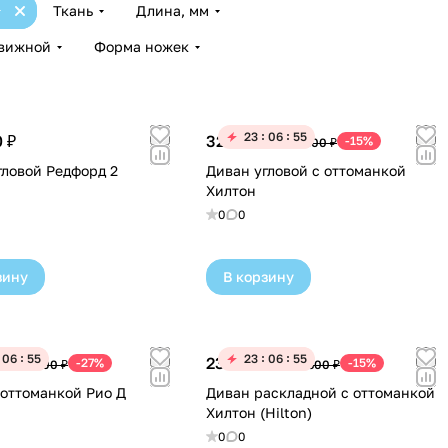
Ткань
Длина, мм
вижной
Форма ножек
23
06
55
 ₽
324 530 ₽
-15%
381 800 ₽
гловой Редфорд 2
Диван угловой с оттоманкой
Хилтон
0
0
зину
В корзину
06
55
23
06
55
 ₽
238 680 ₽
-27%
-15%
197 400 ₽
280 800 ₽
 оттоманкой Рио Д
Диван раскладной с оттоманкой
Хилтон (Hilton)
0
0