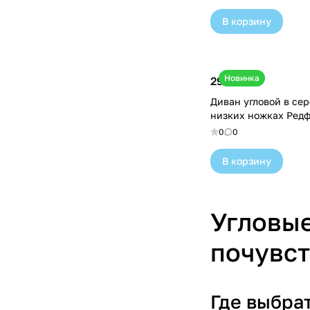
В корзину
Новинка
290 000 ₽
Диван угловой в сер
низких ножках Редф
0
0
В корзину
Угловы
почувст
Где выбра