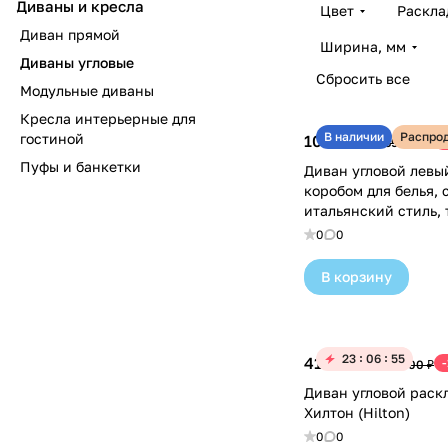
Диваны и кресла
Цвет
Раскла
Диван прямой
Ширина, мм
Диваны угловые
Сбросить все
Модульные диваны
Кресла интерьерные для
В наличии
Распро
гостиной
108 500 ₽
189 800 ₽
Пуфы и банкетки
Диван угловой левый
коробом для белья,
итальянский стиль, 
рогожка, на ножках 
0
0
В корзину
23
06
55
417 860 ₽
491 600 ₽
Диван угловой раск
Хилтон (Hilton)
0
0