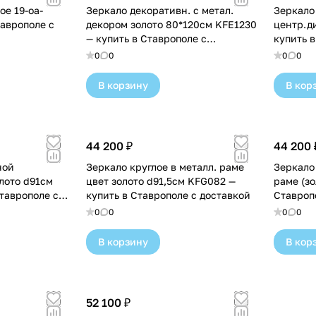
ое 19-oa-
Зеркало декоративн. с метал.
Зеркало
таврополе с
декором золото 80*120см KFE1230
центр.д
— купить в Ставрополе с
купить 
доставкой
0
0
0
0
В корзину
В кор
44 200 ₽
44 200 
ной
Зеркало круглое в металл. раме
Зеркало
лото d91см
цвет золото d91,5см KFG082 —
раме (зо
таврополе с
купить в Ставрополе с доставкой
Ставроп
0
0
0
0
В корзину
В кор
52 100 ₽