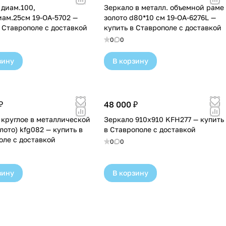
 диам.100,
Зеркало в металл. объемной раме
иам.25см 19-OA-5702 —
золото d80*10 см 19-OA-6276L —
в Ставрополе с доставкой
купить в Ставрополе с доставкой
0
0
зину
В корзину
₽
48 000 ₽
 круглое в металлической
Зеркало 910х910 KFH277 — купить
лото) kfg082 — купить в
в Ставрополе с доставкой
оле с доставкой
0
0
зину
В корзину