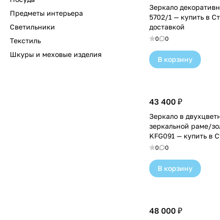
Зеркало декоративн
Предметы интерьера
5702/1 — купить в С
Светильники
доставкой
0
0
Текстиль
Шкуры и меховые изделия
В корзину
43 400 ₽
Зеркало в двухцвет
зеркальной раме/зо
KFG091 — купить в С
доставкой
0
0
В корзину
48 000 ₽